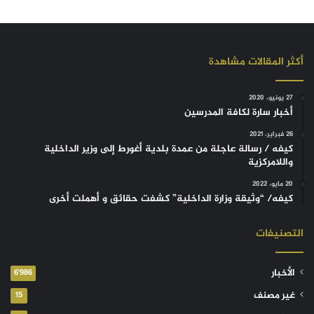
أكثر المقالات مشاهدة
27 يونيو، 2020
أخبار سارة لكافة المدرسين
26 فبراير، 2021
كيفه / رسالة عاجلة من عمدة بلدية أغورط إلى وزير الداخلية
واللامركزية
20 مايو، 2022
كيفه/ “وثيقة وزارة الداخلية” كشفت حقائق و أهملت أخرى
التصنيفات
الأخبار
6٬986
غير مصنف
15