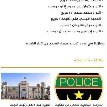
– العقيد يسكو يوسف ؛ جريح‎
– اللواء عثمان بحر محمد إتنو ؛ مصاب‎
– اللواء محمد سليمان ؛ جريح‎
– العميد عيسى علي لُقومة ؛ جريح‎
– اللواء ديغو سليمان ؛ مصاب‎
– اللواء إبراهيم محمد سليمان ؛ مصاب
ومازلنا في صدد تحديد هوية العديد من كبار الضباط
مقالات ذات صلة
الشرطة الوطنية تتمكن من تفكيك
تعيين ولد داهي رئيساً للجنة