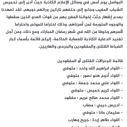
البواسل يوم أمس في وسائل الإعلام الكاذبة حيث أدى إلى تحميس
الشباب المغيب وجاءو إلى حتفهم تاركين ورائهم ذويهم،‎ لقد تعهدنا
بعدم إظهار جثث إخواننا المغرر بهم من قوات العدو الذين سقطوا
والوجوه المتورمة لمن أسرناهم، وذلك احتراما للموتى واحتراما
لأسرهم وخوفا من الله في شهر رمضان المبارك، ومع ذلك، ومن أجل
‎تفنيد الدعاية الكاذبة للعصابة الحاكمة‎، إليكم قائمة بأسماء كبار
الضباط القتلى والمفقودين والجرحى والهاربين.‎
قائمة الجنرالات القتلى أو المفقودين
– اللواء ابراهيم الله واحد ؛ متوفي‎
– اللواء أدوم هنو نصور ؛ متوفي‎
– اللواء علي محمد جمعة‎ ؛ متوفي‎
– اللواء كريم خميس ؛ متوفي‎
– اللواء محمد صالح عريم ؛ مفقود
– ادريس ديبي ؛ مصاب‎
– سليمان مانا ؛ متوفي‎
– اللواء طاهر إردة ؛ جريح وهارب