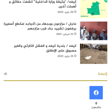
كيفه/ “وثيقة وزارة الداخلية” كشفت حقائق و
أهملت أخرى
20 مايو، 2022
عاجل / مزارعون ووجهاء من (آدوابه )مكطع أسفيرة
يرفضون تشييد بناء قرب مزارعهم
23 فبراير، 2021
كيفه / بلدية كيفه و الفشل الكارثي والغير
مسبوق على الإطلاق
25 مايو، 2022
إتبعنا
0
متابعون