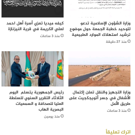
وزارة الشؤون الإسلامية تدعو
كيفه ميديا تعزي أسرة أهل احمد
لتوحيد خطبة الجمعة حول موضوع
لعلي الكريمة في قرية النيزنازة
ترشيد استهلاك الموارد الطبيعية
منذ 3 ساعات
منذ 27 دقيقة
وزارة التجهيز والنقل تعلن إكتمال
رئيس الجمهورية يتسلم اليوم
الأشغال في جسر أتويجكجيت على
الثلاثاء التقرير السنوي للسلطة
طريق الأمل
العليا للصحافة و السمعيات
البصرية الهاب
منذ 3 ساعات
منذ يومين
اترك تعليقاً