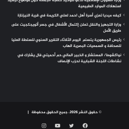
وزارة الشؤون الإسلامية تدعو لتوحيد خطبة الجمعة حول موضوع ترشيد
استهلاك الموارد الطبيعية
كيفه ميديا تعزي أسرة أهل احمد لعلي الكريمة في قرية النيزنازة
وزارة التجهيز والنقل تعلن إكتمال الأشغال في جسر أتويجكجيت على
طريق الأمل
رئيس الجمهورية يتسلم اليوم الثلاثاء التقرير السنوي للسلطة العليا
للصحافة و السمعيات البصرية الهاب
نواكشوط/ المستشار و الخبير المالي حم أحميتي فال يشارك في
نشاطات اللجنة الشبابية لحزب الإنصاف
© حقوق النشر 2026، جميع الحقوق محفوظة |
فيسبوك
تويتر
يوتيوب
انستقرام