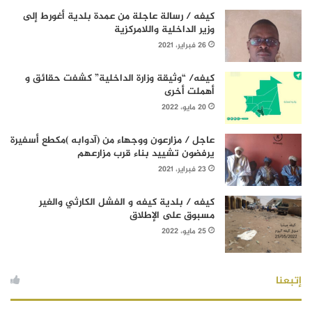
كيفه / رسالة عاجلة من عمدة بلدية أغورط إلى
وزير الداخلية واللامركزية
26 فبراير، 2021
كيفه/ “وثيقة وزارة الداخلية” كشفت حقائق و
أهملت أخرى
20 مايو، 2022
عاجل / مزارعون ووجهاء من (آدوابه )مكطع أسفيرة
يرفضون تشييد بناء قرب مزارعهم
23 فبراير، 2021
كيفه / بلدية كيفه و الفشل الكارثي والغير
مسبوق على الإطلاق
25 مايو، 2022
إتبعنا