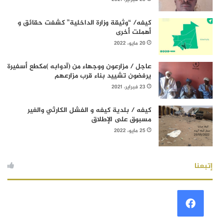
كيفه/ “وثيقة وزارة الداخلية” كشفت حقائق و
أهملت أخرى
20 مايو، 2022
عاجل / مزارعون ووجهاء من (آدوابه )مكطع أسفيرة
يرفضون تشييد بناء قرب مزارعهم
23 فبراير، 2021
كيفه / بلدية كيفه و الفشل الكارثي والغير
مسبوق على الإطلاق
25 مايو، 2022
إتبعنا