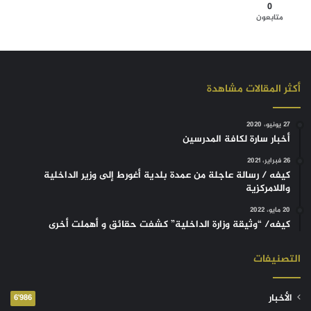
0
متابعون
أكثر المقالات مشاهدة
27 يونيو، 2020
أخبار سارة لكافة المدرسين
26 فبراير، 2021
كيفه / رسالة عاجلة من عمدة بلدية أغورط إلى وزير الداخلية
واللامركزية
20 مايو، 2022
كيفه/ “وثيقة وزارة الداخلية” كشفت حقائق و أهملت أخرى
التصنيفات
الأخبار
6٬986