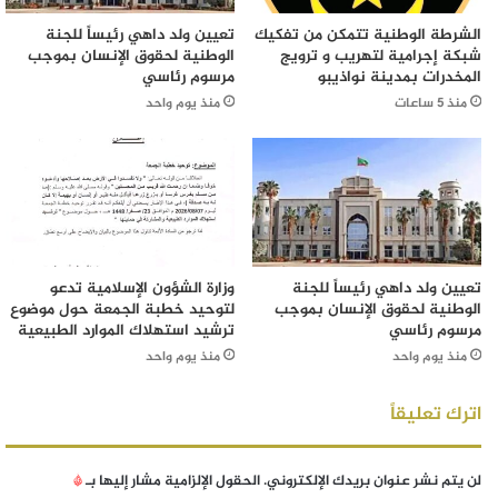
الشرطة الوطنية تتمكن من تفكيك
تعيين ولد داهي رئيساً للجنة
شبكة إجرامية لتهريب و ترويج
الوطنية لحقوق الإنسان بموجب
المخدرات بمدينة نواذيبو
مرسوم رئاسي
منذ 5 ساعات
منذ يوم واحد
تعيين ولد داهي رئيساً للجنة
وزارة الشؤون الإسلامية تدعو
الوطنية لحقوق الإنسان بموجب
لتوحيد خطبة الجمعة حول موضوع
مرسوم رئاسي
ترشيد استهلاك الموارد الطبيعية
منذ يوم واحد
منذ يوم واحد
اترك تعليقاً
لن يتم نشر عنوان بريدك الإلكتروني.
الحقول الإلزامية مشار إليها بـ
*