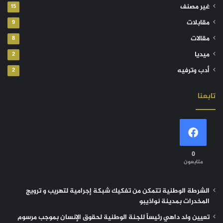
غير مصنف
15
مقابلات
9
مقالات
8
ميديا
2
أدب وترفيه
2
تابعنا
0
متابعون
الشرطة الوطنية تتمكن من تفكيك شبكة إجرامية لتهريب و ترويج
المخدرات بمدينة نواذيبو
تعيين ولد داهي رئيساً للجنة الوطنية لحقوق الإنسان بموجب مرسوم