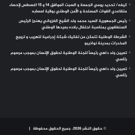
كيفه/ تحديد يومي الجمعة و السبت الموافق 14 و 15 اغسطس لإحصاء
متقاعدي القوات المسلحة و الأمن الوطني بولاية لعصابه
رئيس الجمهورية السيد محمد ولد الشيخ الغزواني يهنئ الرئيس
السنغافوري بمناسبة احتفال بلاده بعيدها الوطني
الشرطة الوطنية تتمكن من تفكيك شبكة إجرامية لتهريب و ترويج
المخدرات بمدينة نواذيبو
تعيين ولد داهي رئيساً للجنة الوطنية لحقوق الإنسان بموجب مرسوم
رئاسي
تعيين ولد داهي رئيساً للجنة الوطنية لحقوق الإنسان بموجب مرسوم
رئاسي
© حقوق النشر 2026، جميع الحقوق محفوظة |