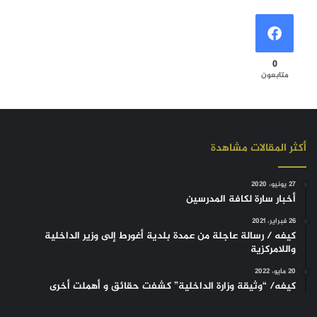
0
متابعون
أكثر المقالات مشاهدة
27 يونيو، 2020
أخبار سارة لكافة المدرسين
26 فبراير، 2021
كيفه / رسالة عاجلة من عمدة بلدية أغورط إلى وزير الداخلية
واللامركزية
20 مايو، 2022
كيفه/ “وثيقة وزارة الداخلية” كشفت حقائق و أهملت أخرى