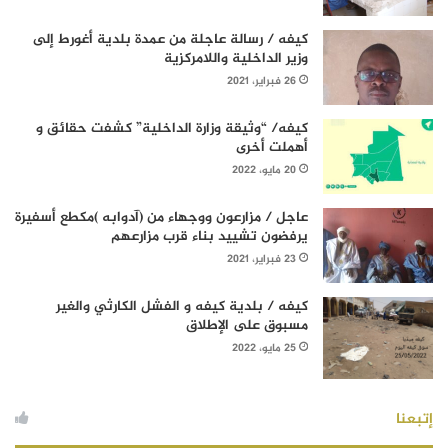
كيفه / رسالة عاجلة من عمدة بلدية أغورط إلى
وزير الداخلية واللامركزية
26 فبراير، 2021
كيفه/ “وثيقة وزارة الداخلية” كشفت حقائق و
أهملت أخرى
20 مايو، 2022
عاجل / مزارعون ووجهاء من (آدوابه )مكطع أسفيرة
يرفضون تشييد بناء قرب مزارعهم
23 فبراير، 2021
كيفه / بلدية كيفه و الفشل الكارثي والغير
مسبوق على الإطلاق
25 مايو، 2022
إتبعنا