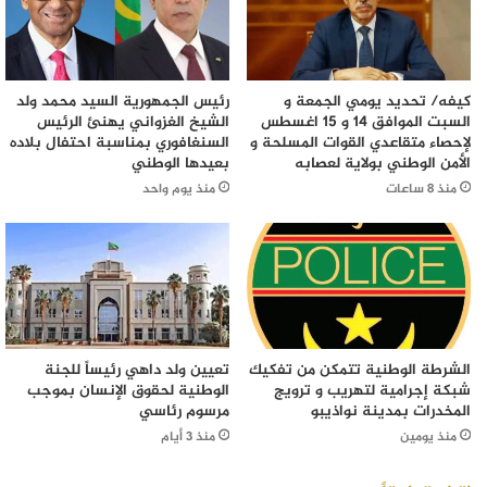
كيفه/ تحديد يومي الجمعة و
رئيس الجمهورية السيد محمد ولد
السبت الموافق 14 و 15 اغسطس
الشيخ الغزواني يهنئ الرئيس
لإحصاء متقاعدي القوات المسلحة و
السنغافوري بمناسبة احتفال بلاده
الأمن الوطني بولاية لعصابه
بعيدها الوطني
منذ 8 ساعات
منذ يوم واحد
الشرطة الوطنية تتمكن من تفكيك
تعيين ولد داهي رئيساً للجنة
شبكة إجرامية لتهريب و ترويج
الوطنية لحقوق الإنسان بموجب
المخدرات بمدينة نواذيبو
مرسوم رئاسي
منذ يومين
منذ 3 أيام