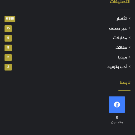
التصنيفات
الأخبار
6٬988
غير مصنف
15
مقابلات
9
مقالات
8
ميديا
2
أدب وترفيه
2
تابعنا
0
متابعون