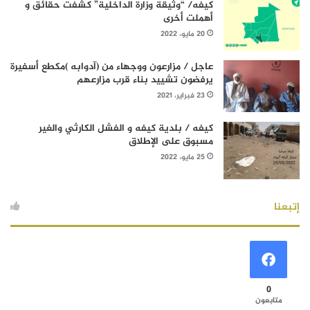
كيفه/ “وثيقة وزارة الداخلية” كشفت حقائق و
أهملت أخرى
20 مايو، 2022
عاجل / مزارعون ووجهاء من (آدوابه )مكطع أسفيرة
يرفضون تشييد بناء قرب مزارعهم
23 فبراير، 2021
كيفه / بلدية كيفه و الفشل الكارثي والغير
مسبوق على الإطلاق
25 مايو، 2022
إتبعنا
0
متابعون