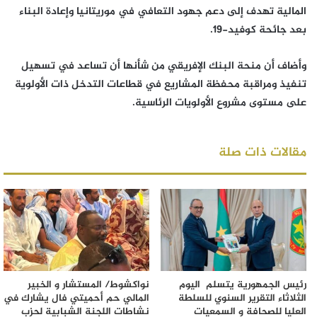
المالية تهدف إلى دعم جهود التعافي في موريتانيا وإعادة البناء
بعد جائحة كوفيد-19.
وأضاف أن منحة البنك الإفريقي من شأنها أن تساعد في تسهيل
تنفيذ ومراقبة محفظة المشاريع في قطاعات التدخل ذات الأولوية
على مستوى مشروع الأولويات الرئاسية.
مقالات ذات صلة
رئيس الجمهورية يتسلم اليوم
نواكشوط/ المستشار و الخبير
الثلاثاء التقرير السنوي للسلطة
المالي حم أحميتي فال يشارك في
العليا للصحافة و السمعيات
نشاطات اللجنة الشبابية لحزب