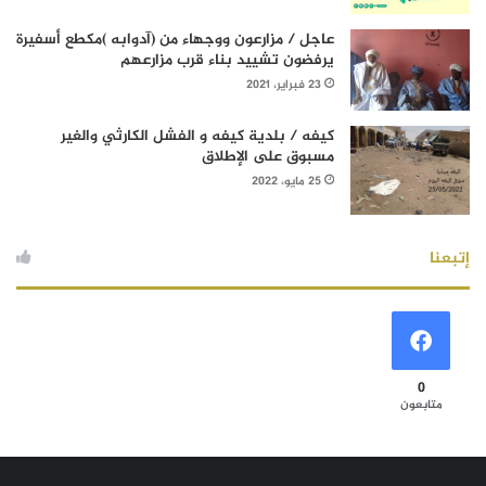
عاجل / مزارعون ووجهاء من (آدوابه )مكطع أسفيرة
يرفضون تشييد بناء قرب مزارعهم
23 فبراير، 2021
كيفه / بلدية كيفه و الفشل الكارثي والغير
مسبوق على الإطلاق
25 مايو، 2022
إتبعنا
0
متابعون