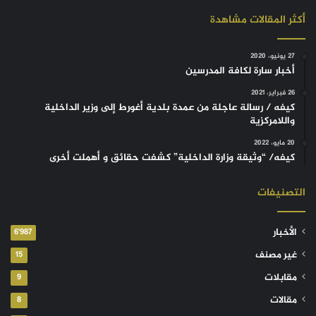
أكثر المقالات مشاهدة
27 يونيو، 2020
أخبار سارة لكافة المدرسين
26 فبراير، 2021
كيفه / رسالة عاجلة من عمدة بلدية أغورط إلى وزير الداخلية
واللامركزية
20 مايو، 2022
كيفه/ “وثيقة وزارة الداخلية” كشفت حقائق و أهملت أخرى
التصنيفات
الأخبار
6٬987
غير مصنف
15
مقابلات
9
مقالات
8