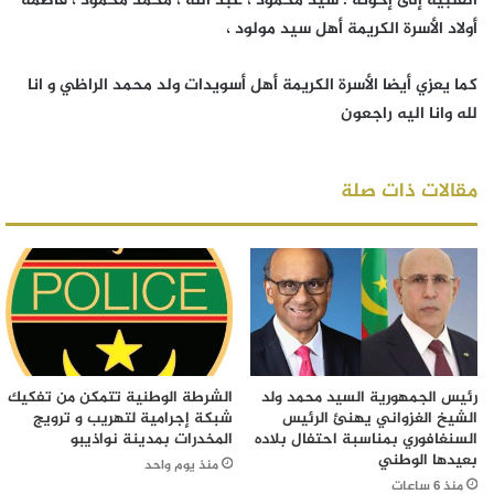
القلبية إلى إخوته . سيد محمود ، عبد الله ، محمد محمود ، فاطمة
أولاد الأسرة الكريمة أهل سيد مولود ،
كما يعزي أيضا الأسرة الكريمة أهل أسويدات ولد محمد الراظي و انا
لله وانا اليه راجعون
مقالات ذات صلة
رئيس الجمهورية السيد محمد ولد
الشرطة الوطنية تتمكن من تفكيك
الشيخ الغزواني يهنئ الرئيس
شبكة إجرامية لتهريب و ترويج
السنغافوري بمناسبة احتفال بلاده
المخدرات بمدينة نواذيبو
بعيدها الوطني
منذ يوم واحد
منذ 6 ساعات