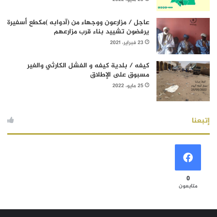
عاجل / مزارعون ووجهاء من (آدوابه )مكطع أسفيرة
يرفضون تشييد بناء قرب مزارعهم
23 فبراير، 2021
كيفه / بلدية كيفه و الفشل الكارثي والغير
مسبوق على الإطلاق
25 مايو، 2022
إتبعنا
0
متابعون