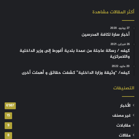
أكثر المقالات مشاهدة
27 يونيو، 2020
أخبار سارة لكافة المدرسين
26 فبراير، 2021
كيفه / رسالة عاجلة من عمدة بلدية أغورط إلى وزير الداخلية
واللامركزية
20 مايو، 2022
كيفه/ “وثيقة وزارة الداخلية” كشفت حقائق و أهملت أخرى
التصنيفات
الأخبار
6٬987
غير مصنف
15
مقابلات
9
مقالات
8