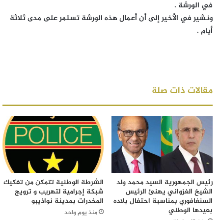
في الورشة .
ونشير في الأخير إلى أن أعمال هذه الورشة تستمر على مدى ثلاثة
أيام .
مقالات ذات صلة
رئيس الجمهورية السيد محمد ولد
الشرطة الوطنية تتمكن من تفكيك
الشيخ الغزواني يهنئ الرئيس
شبكة إجرامية لتهريب و ترويج
السنغافوري بمناسبة احتفال بلاده
المخدرات بمدينة نواذيبو
بعيدها الوطني
منذ يوم واحد