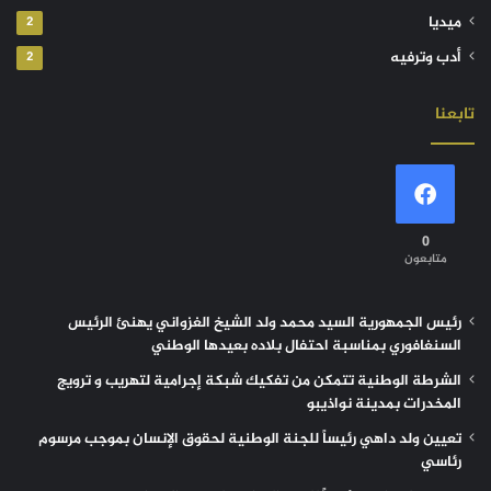
ميديا
2
أدب وترفيه
2
تابعنا
0
متابعون
رئيس الجمهورية السيد محمد ولد الشيخ الغزواني يهنئ الرئيس
السنغافوري بمناسبة احتفال بلاده بعيدها الوطني
الشرطة الوطنية تتمكن من تفكيك شبكة إجرامية لتهريب و ترويج
المخدرات بمدينة نواذيبو
تعيين ولد داهي رئيساً للجنة الوطنية لحقوق الإنسان بموجب مرسوم
رئاسي