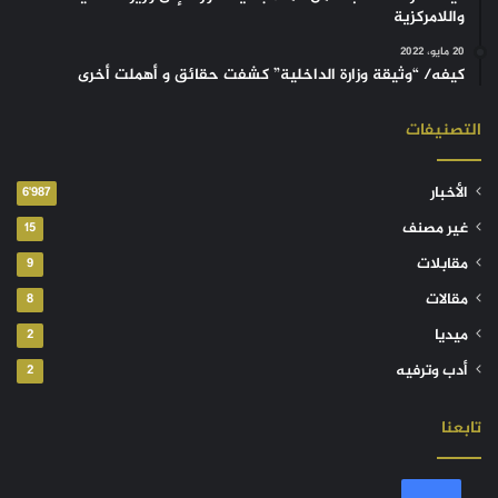
واللامركزية
20 مايو، 2022
كيفه/ “وثيقة وزارة الداخلية” كشفت حقائق و أهملت أخرى
التصنيفات
الأخبار
6٬987
غير مصنف
15
مقابلات
9
مقالات
8
ميديا
2
أدب وترفيه
2
تابعنا