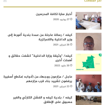
أخر المقالات
أخبار سارة لكافة المدرسين
27 يونيو، 2020
كيفه / رسالة عاجلة من عمدة بلدية أغورط إلى
وزير الداخلية واللامركزية
26 فبراير، 2021
كيفه/ “وثيقة وزارة الداخلية” كشفت حقائق و
أهملت أخرى
20 مايو، 2022
عاجل / مزارعون ووجهاء من (آدوابه )مكطع أسفيرة
يرفضون تشييد بناء قرب مزارعهم
23 فبراير، 2021
كيفه / بلدية كيفه و الفشل الكارثي والغير
مسبوق على الإطلاق