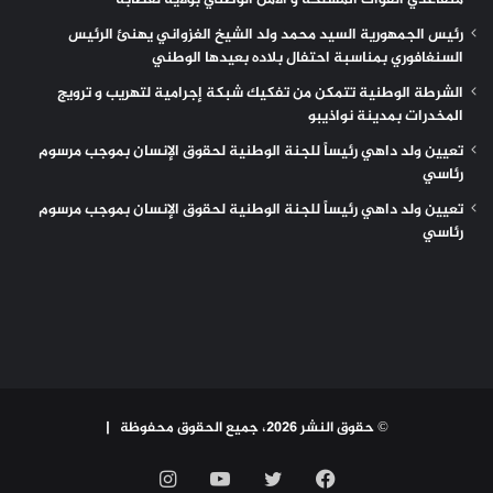
متقاعدي القوات المسلحة و الأمن الوطني بولاية لعصابه
رئيس الجمهورية السيد محمد ولد الشيخ الغزواني يهنئ الرئيس
السنغافوري بمناسبة احتفال بلاده بعيدها الوطني
الشرطة الوطنية تتمكن من تفكيك شبكة إجرامية لتهريب و ترويج
المخدرات بمدينة نواذيبو
تعيين ولد داهي رئيساً للجنة الوطنية لحقوق الإنسان بموجب مرسوم
رئاسي
تعيين ولد داهي رئيساً للجنة الوطنية لحقوق الإنسان بموجب مرسوم
رئاسي
© حقوق النشر 2026، جميع الحقوق محفوظة |
فيسبوك
تويتر
يوتيوب
انستقرام