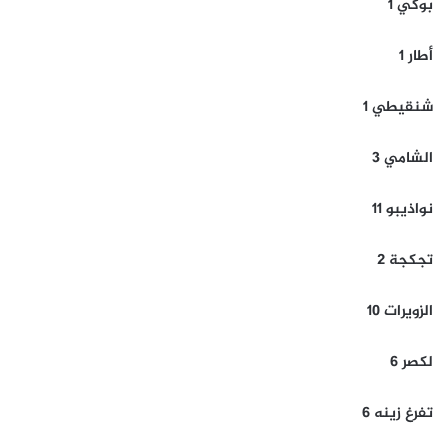
بوكي 1
أطار 1
شنقيطي 1
الشامي 3
نواذيبو 11
تجكجة 2
الزويرات 10
لكصر 6
تفرغ زينه 6