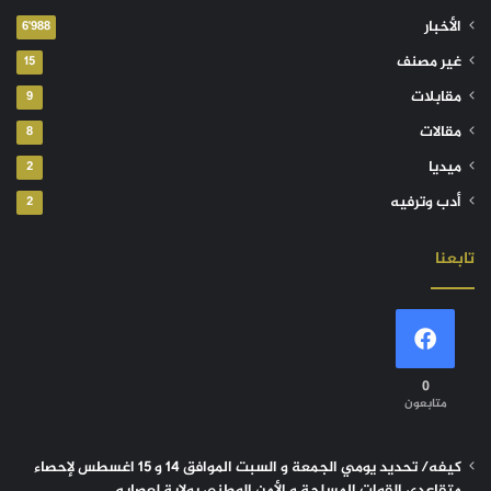
الأخبار
6٬988
غير مصنف
15
مقابلات
9
مقالات
8
ميديا
2
أدب وترفيه
2
تابعنا
0
متابعون
كيفه/ تحديد يومي الجمعة و السبت الموافق 14 و 15 اغسطس لإحصاء