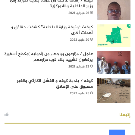
كيفه / رسالة عاجلة من عمدة بلدية أغورط إلى
وزير الداخلية واللامركزية
26 فبراير، 2021
كيفه/ “وثيقة وزارة الداخلية” كشفت حقائق و
أهملت أخرى
20 مايو، 2022
عاجل / مزارعون ووجهاء من (آدوابه )مكطع أسفيرة
يرفضون تشييد بناء قرب مزارعهم
23 فبراير، 2021
كيفه / بلدية كيفه و الفشل الكارثي والغير
مسبوق على الإطلاق
25 مايو، 2022
إتبعنا