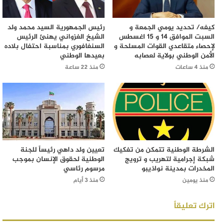
كيفه/ تحديد يومي الجمعة و
رئيس الجمهورية السيد محمد ولد
السبت الموافق 14 و 15 اغسطس
الشيخ الغزواني يهنئ الرئيس
لإحصاء متقاعدي القوات المسلحة و
السنغافوري بمناسبة احتفال بلاده
الأمن الوطني بولاية لعصابه
بعيدها الوطني
منذ 4 ساعات
منذ 22 ساعة
الشرطة الوطنية تتمكن من تفكيك
تعيين ولد داهي رئيساً للجنة
شبكة إجرامية لتهريب و ترويج
الوطنية لحقوق الإنسان بموجب
المخدرات بمدينة نواذيبو
مرسوم رئاسي
منذ يومين
منذ 3 أيام
اترك تعليقاً