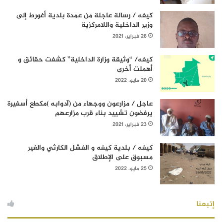
كيفه / رسالة عاجلة من عمدة بلدية أغورط إلى
وزير الداخلية واللامركزية
26 فبراير، 2021
كيفه/ “وثيقة وزارة الداخلية” كشفت حقائق و
أهملت أخرى
20 مايو، 2022
عاجل / مزارعون ووجهاء من (آدوابه )مكطع أسفيرة
يرفضون تشييد بناء قرب مزارعهم
23 فبراير، 2021
كيفه / بلدية كيفه و الفشل الكارثي والغير
مسبوق على الإطلاق
25 مايو، 2022
إتبعنا