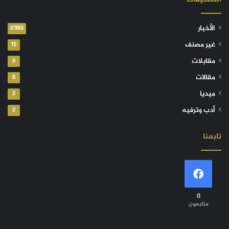
الأخبار
6٬985
غير مصنف
15
مقابلات
9
مقالات
8
ميديا
2
أدب وترفيه
2
تابعنا
0
متابعون