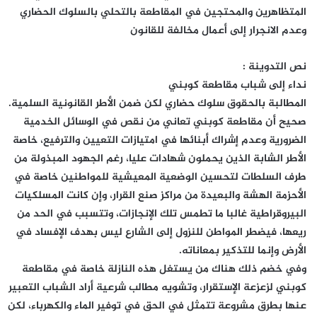
المتظاهرين والمحتجين في المقاطعة بالتحلي بالسلوك الحضاري
وعدم الانجرار إلى أعمال مخالفة للقانون
نص التدوينة :
نداء إلى شباب مقاطعة كوبني
المطالبة بالحقوق سلوك حضاري لكن ضمن الأطر القانونية السلمية.
صحيح أن مقاطعة كوبني تعاني من نقص في الوسائل الخدمية
الضرورية وعدم إشراك أبنائها في امتيازات التعيين والترفيع، خاصة
الأطر الشابة الذين يحملون شهادات عليا، رغم الجهود المبذولة من
طرف السلطات لتحسين الوضعية المعيشية للمواطنين خاصة في
الأحزمة الهشة والبعيدة من مراكز صنع القرار، وإن كانت المسلكيات
البيروقراطية غالبا ما تطمس تلك الإنجازات، وتتسبب في الحد من
ريعها، فيضطر المواطن للنزول إلى الشارع ليس بهدف الإفساد في
الأرض وإنما للتذكير بمعاناته.
وفي خضم ذلك هناك من يستغل هذه النازلة خاصة في مقاطعة
كوبني لزعزعة الإستقرار، وتشويه مطالب شرعية أراد الشباب التعبير
عنها بطرق مشروعة تتمثل في الحق في توفير الماء والكهرباء، لكن