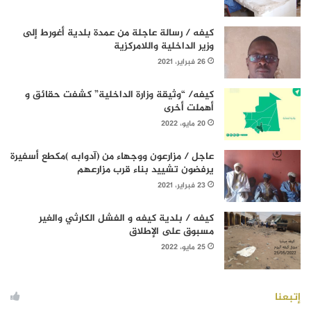
كيفه / رسالة عاجلة من عمدة بلدية أغورط إلى
وزير الداخلية واللامركزية
26 فبراير، 2021
كيفه/ “وثيقة وزارة الداخلية” كشفت حقائق و
أهملت أخرى
20 مايو، 2022
عاجل / مزارعون ووجهاء من (آدوابه )مكطع أسفيرة
يرفضون تشييد بناء قرب مزارعهم
23 فبراير، 2021
كيفه / بلدية كيفه و الفشل الكارثي والغير
مسبوق على الإطلاق
25 مايو، 2022
إتبعنا