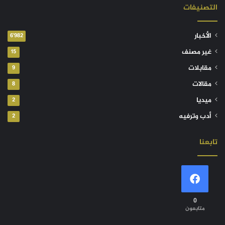
التصنيفات
الأخبار
6٬982
غير مصنف
15
مقابلات
9
مقالات
8
ميديا
2
أدب وترفيه
2
تابعنا
0
متابعون