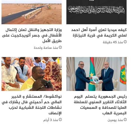
كيفه ميديا تعزي أسرة أهل احمد
وزارة التجهيز والنقل تعلن إكتمال
لعلي الكريمة في قرية النيزنازة
الأشغال في جسر أتويجكجيت على
طريق الأمل
منذ 45 دقيقة
منذ ساعة واحدة
رئيس الجمهورية يتسلم اليوم
نواكشوط/ المستشار و الخبير
الثلاثاء التقرير السنوي للسلطة
المالي حم أحميتي فال يشارك في
العليا للصحافة و السمعيات
نشاطات اللجنة الشبابية لحزب
البصرية الهاب
الإنصاف
منذ يومين
منذ 3 أيام