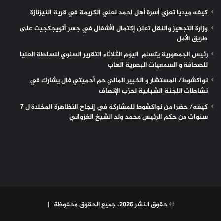
كيفه ميديا تعزي أسرة أهل احمد لعلي الكريمة في قرية النيزنازة
وزارة التجهيز والنقل تعلن إكتمال الأشغال في جسر أتويجكجيت على
طريق الأمل
رئيس الجمهورية يتسلم اليوم الثلاثاء التقرير السنوي للسلطة العليا
للصحافة و السمعيات البصرية الهاب
نواكشوط/ المستشار و الخبير المالي حم أحميتي فال يشارك في
نشاطات اللجنة الشبابية لحزب الإنصاف
كيفه/ حضرا من نواكشوط للمشاركة في إنجاح التظاهرة المخلدة ل 7
سنوات من حكم الرئيس محمد ولد الشيخ الغزواني
© حقوق النشر 2026، جميع الحقوق محفوظة |