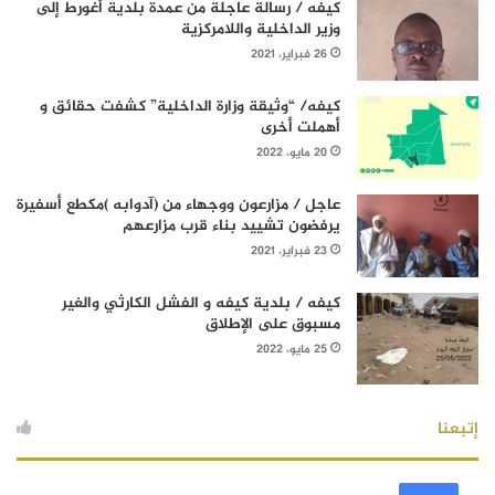
كيفه / رسالة عاجلة من عمدة بلدية أغورط إلى
وزير الداخلية واللامركزية
26 فبراير، 2021
كيفه/ “وثيقة وزارة الداخلية” كشفت حقائق و
أهملت أخرى
20 مايو، 2022
عاجل / مزارعون ووجهاء من (آدوابه )مكطع أسفيرة
يرفضون تشييد بناء قرب مزارعهم
23 فبراير، 2021
كيفه / بلدية كيفه و الفشل الكارثي والغير
مسبوق على الإطلاق
25 مايو، 2022
إتبعنا