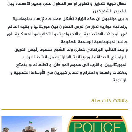
اتصال قوية لتعزيز، و تطوير اواصر التعاون على جميع الاصعدة بين
البلدين الشقيقين.
و يرى مراقبون ان هذه الزيارة تشكل عملا جاد لإرساء دبلوماسية
برلمانية موازية تعزز من فرص التعاون بين موريتانيا و بقية العالم
في المجالات الاقتصادية، و الاجتماعية، و الثقافية،و العسكرية الى
جانب الدبلوماسية الرسمية للحكومة.
و يعد النائب البرلماني خطري ولد الشيخ محمود رئيس الفريق
البرلماني للصداقة الموريتانية الاماراتية من انشط النواب
الموريتانيين، و اقرب الى هموم المواطن، و تطلعاته ،و يتمتع
بعلاقات واسعة و احترام و تقدير كبيرين في الأوساط الشعبية و
الرسمية.
مقالات ذات صلة