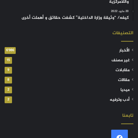
واللامركزية
20 مايو، 2022
كيفه/ “وثيقة وزارة الداخلية” كشفت حقائق و أهملت أخرى
التصنيفات
الأخبار
6٬986
غير مصنف
15
مقابلات
9
مقالات
8
ميديا
2
أدب وترفيه
2
تابعنا