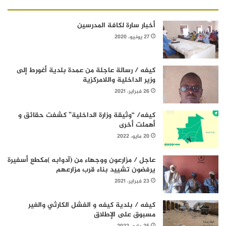
أخبار سارة لكافة المدرسين
27 يونيو، 2020
كيفه / رسالة عاجلة من عمدة بلدية أغورط إلى
وزير الداخلية واللامركزية
26 فبراير، 2021
كيفه/ “وثيقة وزارة الداخلية” كشفت حقائق و
أهملت أخرى
20 مايو، 2022
عاجل / مزارعون ووجهاء من (آدوابه )مكطع أسفيرة
يرفضون تشييد بناء قرب مزارعهم
23 فبراير، 2021
كيفه / بلدية كيفه و الفشل الكارثي والغير
مسبوق على الإطلاق