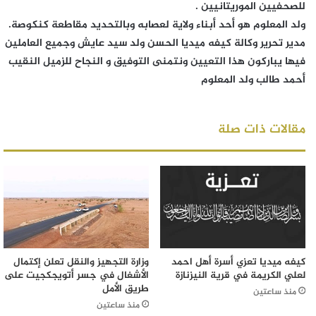
للصحفيين الموريتانيين .
ولد المعلوم هو أحد أبناء ولاية لعصابه وبالتحديد مقاطعة كنكوصة.
مدير تحرير وكالة كيفه ميديا الحسن ولد سيد عايش وجميع العاملين
فيها يباركون هذا التعيين ونتمنى التوفيق و النجاح للزميل النقيب
أحمد طالب ولد المعلوم
مقالات ذات صلة
كيفه ميديا تعزي أسرة أهل احمد
وزارة التجهيز والنقل تعلن إكتمال
لعلي الكريمة في قرية النيزنازة
الأشغال في جسر أتويجكجيت على
طريق الأمل
منذ ساعتين
منذ ساعتين