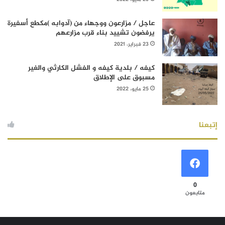
عاجل / مزارعون ووجهاء من (آدوابه )مكطع أسفيرة
يرفضون تشييد بناء قرب مزارعهم
23 فبراير، 2021
كيفه / بلدية كيفه و الفشل الكارثي والغير
مسبوق على الإطلاق
25 مايو، 2022
إتبعنا
0
متابعون