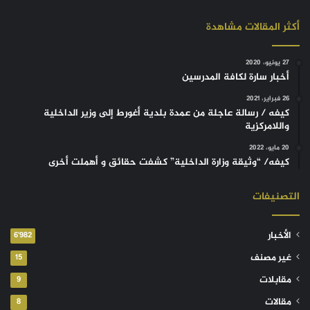
أكثر المقالات مشاهدة
27 يونيو، 2020
أخبار سارة لكافة المدرسين
26 فبراير، 2021
كيفه / رسالة عاجلة من عمدة بلدية أغورط إلى وزير الداخلية
واللامركزية
20 مايو، 2022
كيفه/ “وثيقة وزارة الداخلية” كشفت حقائق و أهملت أخرى
التصنيفات
الأخبار
6٬982
غير مصنف
15
مقابلات
9
مقالات
8