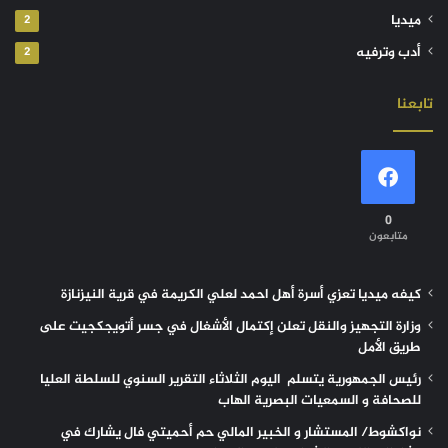
ميديا
2
أدب وترفيه
2
تابعنا
0
متابعون
كيفه ميديا تعزي أسرة أهل احمد لعلي الكريمة في قرية النيزنازة
وزارة التجهيز والنقل تعلن إكتمال الأشغال في جسر أتويجكجيت على
طريق الأمل
رئيس الجمهورية يتسلم اليوم الثلاثاء التقرير السنوي للسلطة العليا
للصحافة و السمعيات البصرية الهاب
نواكشوط/ المستشار و الخبير المالي حم أحميتي فال يشارك في