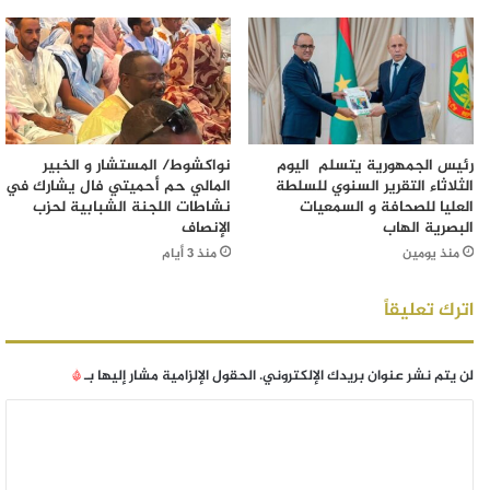
رئيس الجمهورية يتسلم اليوم
نواكشوط/ المستشار و الخبير
الثلاثاء التقرير السنوي للسلطة
المالي حم أحميتي فال يشارك في
العليا للصحافة و السمعيات
نشاطات اللجنة الشبابية لحزب
البصرية الهاب
الإنصاف
منذ يومين
منذ 3 أيام
اترك تعليقاً
لن يتم نشر عنوان بريدك الإلكتروني.
الحقول الإلزامية مشار إليها بـ
*