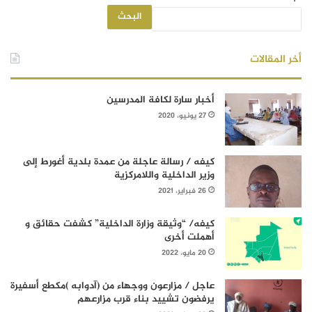
البحث
أخر المقالات
أخبار سارة لكافة المدرسين
27 يونيو، 2020
كيفه / رسالة عاجلة من عمدة بلدية أغورط إلى
وزير الداخلية واللامركزية
26 فبراير، 2021
كيفه/ “وثيقة وزارة الداخلية” كشفت حقائق و
أهملت أخرى
20 مايو، 2022
عاجل / مزارعون ووجهاء من (آدوابه )مكطع أسفيرة
يرفضون تشييد بناء قرب مزارعهم