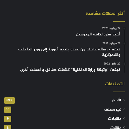
أكثر المقالات مشاهدة
27 يونيو، 2020
أخبار سارة لكافة المدرسين
26 فبراير، 2021
كيفه / رسالة عاجلة من عمدة بلدية أغورط إلى وزير الداخلية
واللامركزية
20 مايو، 2022
كيفه/ “وثيقة وزارة الداخلية” كشفت حقائق و أهملت أخرى
التصنيفات
الأخبار
6٬986
غير مصنف
15
مقابلات
9
مقالات
8