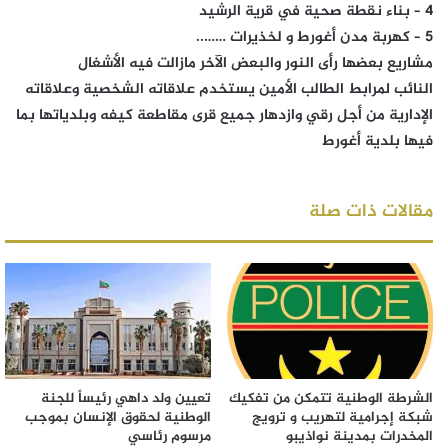
4 – بناء نقطة صحية في قرية الرشيد
5 – كهربة مدن أغورط و لخذيرات ……..
مشاريع بعضها رأى النور والبعض الآخر مازالت فيه الأشغال
النائب لمرابط الطالب الأمين يستخدم علاقاته الشخصية وعلاقاته
الإدارية من أجل رقي وازدهار جميع قرى مقاطعة كيفه وبلدياتها بما
فيها بلدية أغورط
مقالات ذات صلة
الشرطة الوطنية تتمكن من تفكيك
تعيين ولد داهي رئيساً للجنة
شبكة إجرامية لتهريب و ترويج
الوطنية لحقوق الإنسان بموجب
المخدرات بمدينة نواذيبو
مرسوم رئاسي