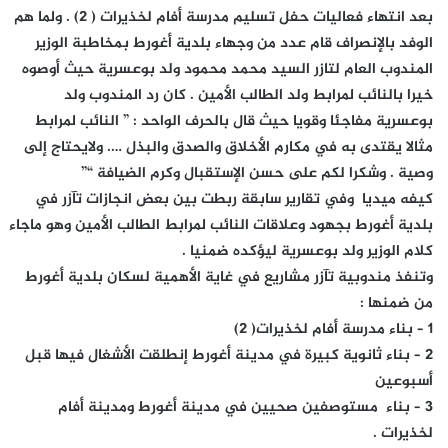
بعد انتهاء فعاليات حفل تسليم مدرسة أفام لخذيرات ( 2) . ولما هم
الوفد بالإنصراف قام عدد من وجهاء بلدية أغورط بمخاطبة الوزير
المندوب العام لتازر السيد محمد محمود ولد بوعسرية حيث أوصوه
خيرا بالنائب لمرابط ولد الطالب الأمين . كان رد المندوب ولد
بوعسرية مفاجئا وقويا حيث قال بالحرف الواحد : ” النائب لمرابط
مثالا يقتدى به في مكارم الأخلاق والصدق والبذل …. ولايحتاج إلى
وصية . وشكرا لكم على حسن الإستقبال وكرم الضيافة “”
كيفه ميديا وفي تقارير سابقة ربطت بين بعض انجازات تآزر في
بلدية أغورط بجهود وعلاقات النائب لمرابط الطالب الأمين وهو ماجاء
كلام الوزير ولد بوعسرية ليؤكده ضمنيا .
وتنفذ مندوبية تآزر مشاريع في غاية الأهمية لسكان بلدية أغورط
من ضمنها :
1 – بناء مدرسة أفام لخذيرات( 2)
2 – بناء ثانوية كبيرة في مدينة أغورط إنطلقت الأشغال فيها قبل
أسبوعين
3 – بناء مستوصفين صحيين في مدينة أغورط ومدينة أفام
لخذيرات .