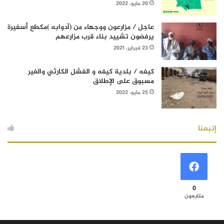
20 مايو، 2022
عاجل / مزارعون ووجهاء من (آدوابه )مكطع أسفيرة
يرفضون تشييد بناء قرب مزارعهم
23 فبراير، 2021
كيفه / بلدية كيفه و الفشل الكارثي والغير
مسبوق على الإطلاق
25 مايو، 2022
إتبعنا
0
متابعون