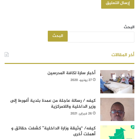
البحث
البحث
أخر المقالات
أخبار سارة لكافة المدرسين
27 يونيو، 2020
كيفه / رسالة عاجلة من عمدة بلدية أغورط إلى
وزير الداخلية واللامركزية
26 فبراير، 2021
كيفه/ “وثيقة وزارة الداخلية” كشفت حقائق و
أهملت أخرى