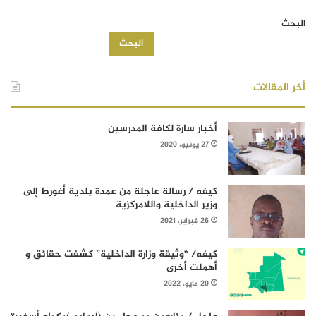
البحث
البحث
أخر المقالات
أخبار سارة لكافة المدرسين
27 يونيو، 2020
كيفه / رسالة عاجلة من عمدة بلدية أغورط إلى
وزير الداخلية واللامركزية
26 فبراير، 2021
كيفه/ “وثيقة وزارة الداخلية” كشفت حقائق و
أهملت أخرى
20 مايو، 2022