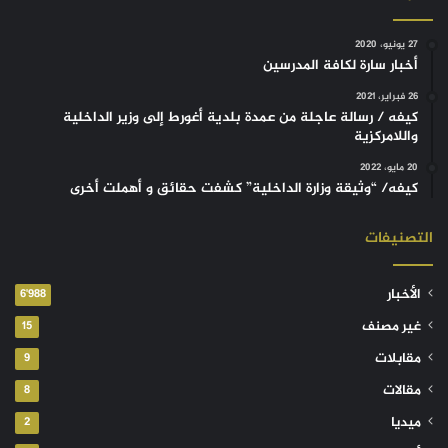
27 يونيو، 2020
أخبار سارة لكافة المدرسين
26 فبراير، 2021
كيفه / رسالة عاجلة من عمدة بلدية أغورط إلى وزير الداخلية
واللامركزية
20 مايو، 2022
كيفه/ “وثيقة وزارة الداخلية” كشفت حقائق و أهملت أخرى
التصنيفات
الأخبار
6٬988
غير مصنف
15
مقابلات
9
مقالات
8
ميديا
2