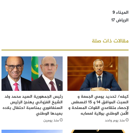
الميناء 9
الرياض 17
مقالات ذات صلة
كيفه/ تحديد يومي الجمعة و
رئيس الجمهورية السيد محمد ولد
السبت الموافق 14 و 15 اغسطس
الشيخ الغزواني يهنئ الرئيس
لإحصاء متقاعدي القوات المسلحة و
السنغافوري بمناسبة احتفال بلاده
الأمن الوطني بولاية لعصابه
بعيدها الوطني
منذ يوم واحد
منذ يومين