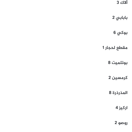
ألاك 3
بابابي 2
بوكي 6
مقطع لحجار 1
بوتلميت 8
كرمسين 2
المذرذرة 8
اركيز 4
روصو 2