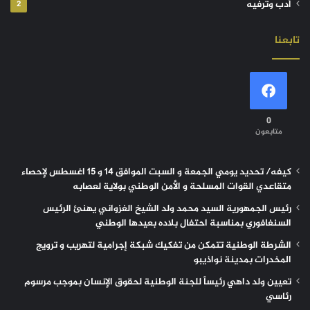
أدب وترفيه
2
تابعنا
0
متابعون
كيفه/ تحديد يومي الجمعة و السبت الموافق 14 و 15 اغسطس لإحصاء
متقاعدي القوات المسلحة و الأمن الوطني بولاية لعصابه
رئيس الجمهورية السيد محمد ولد الشيخ الغزواني يهنئ الرئيس
السنغافوري بمناسبة احتفال بلاده بعيدها الوطني
الشرطة الوطنية تتمكن من تفكيك شبكة إجرامية لتهريب و ترويج
المخدرات بمدينة نواذيبو
تعيين ولد داهي رئيساً للجنة الوطنية لحقوق الإنسان بموجب مرسوم
رئاسي