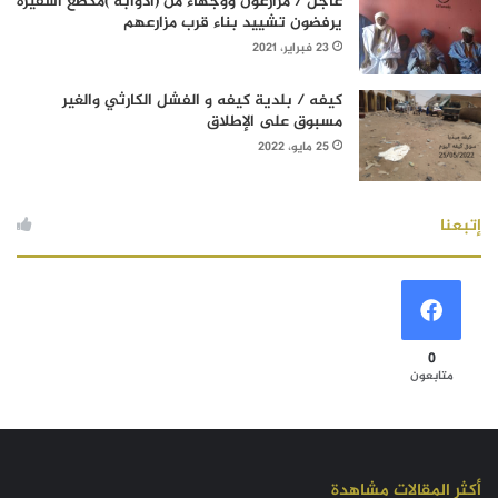
عاجل / مزارعون ووجهاء من (آدوابه )مكطع أسفيرة
يرفضون تشييد بناء قرب مزارعهم
23 فبراير، 2021
كيفه / بلدية كيفه و الفشل الكارثي والغير
مسبوق على الإطلاق
25 مايو، 2022
إتبعنا
0
متابعون
أكثر المقالات مشاهدة