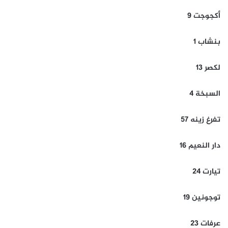
أكجوجت 9
بنشاب 1
لكصر 13
السبخة 4
تفرغ زينه 57
دار النعيم 16
تيارت 24
توجونين 19
عرفات 23