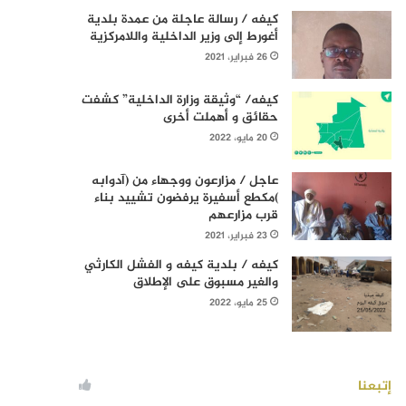
كيفه / رسالة عاجلة من عمدة بلدية
أغورط إلى وزير الداخلية واللامركزية
26 فبراير، 2021
كيفه/ “وثيقة وزارة الداخلية” كشفت
حقائق و أهملت أخرى
20 مايو، 2022
عاجل / مزارعون ووجهاء من (آدوابه
)مكطع أسفيرة يرفضون تشييد بناء
قرب مزارعهم
23 فبراير، 2021
كيفه / بلدية كيفه و الفشل الكارثي
والغير مسبوق على الإطلاق
25 مايو، 2022
إتبعنا