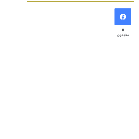
0
متابعون