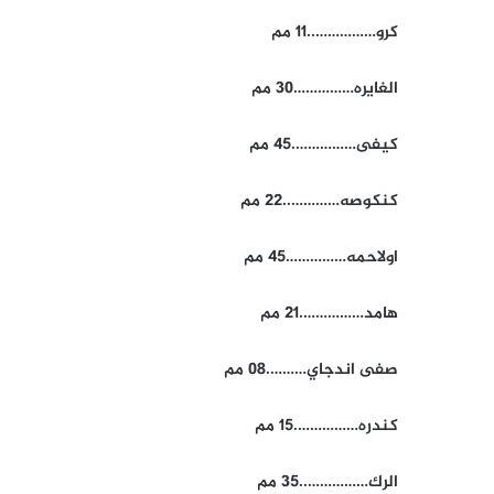
كرو……………..11 مم
الغايره……………30 مم
كيفى…………….45 مم
كنكوصه…………..22 مم
اولاحمه……………45 مم
هامد…………….21 مم
صفى اندجاي……….08 مم
كندره…………….15 مم
الرك……………..35 مم