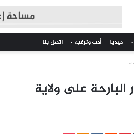
ميديا
أدب وترفيه
اتصل بنا
ابه
البارحة على ولاية
‏Tumblr
بينتيريست
‏Reddit
‏VKontakte
Odnoklassniki
بوكيت