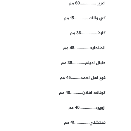
اعرير ……………60 مم
كي والله…………..15 مم
كارلا…………….36 مم
الطلحايه…………..48 مم
طبال اديلم…………38 مم
فرع اهل احمد………45 مم
كرفافه افلان………..40 مم
ازويره……………40 مم
فنتشلي…………..41 مم