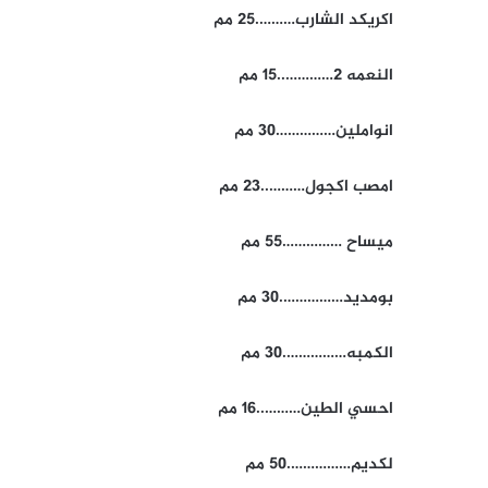
اكريكد الشارب……….25 مم
النعمه 2…………..15 مم
انواملين……………30 مم
امصب اكجول………..23 مم
ميساح ……………55 مم
بومديد…………….30 مم
الكمبه…………….30 مم
احسي الطين………..16 مم
لكديم…………….50 مم