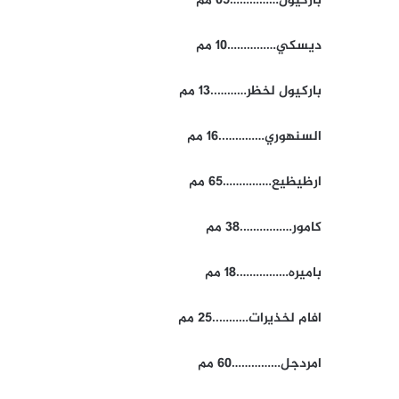
باركيول……………05 مم
ديسكي……………10 مم
باركيول لخظر………..13 مم
السنهوري…………..16 مم
ارظيظيع……………65 مم
كامور…………….38 مم
باميره…………….18 مم
افام لخذيرات………..25 مم
امردجل……………60 مم