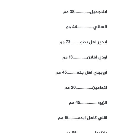
ابلاجميل…………..38 مم
الساني……………44 مم
ابحير اهل بصو………73 مم
اودي افلان………….13 مم
ارويجي اهل بكه………45 مم
اكمامين……………20 مم
الزيره ……………45 مم
اقلي كاهل ايده………15 مم