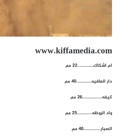
www.kiffamedia.com
ام اشكاك…………..22 مم
دار العافيه………….40 مم
كيفه……………..26 مم
واد الروظه………….25 مم
الصبار……………40 مم