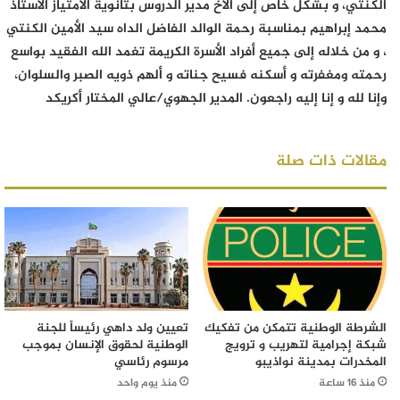
الكنتي، و بشكل خاص إلى الأخ مدير الدروس بثانوية الامتياز الأستاذ
محمد إبراهيم بمناسبة رحمة الوالد الفاضل الداه سيد الأمين الكنتي
، و من خلاله إلى جميع أفراد الأسرة الكريمة تغمد الله الفقيد بواسع
رحمته ومغفرته و أسكنه فسيح جناته و ألهم ذويه الصبر والسلوان،
وإنا لله و إنا إليه راجعون. المدير الجهوي/عالي المختار أكريكد
مقالات ذات صلة
الشرطة الوطنية تتمكن من تفكيك
تعيين ولد داهي رئيساً للجنة
شبكة إجرامية لتهريب و ترويج
الوطنية لحقوق الإنسان بموجب
المخدرات بمدينة نواذيبو
مرسوم رئاسي
منذ 16 ساعة
منذ يوم واحد