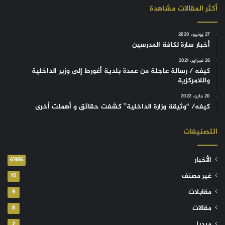
أكثر المقالات مشاهدة
27 يونيو، 2020
أخبار سارة لكافة المدرسين
26 فبراير، 2021
كيفه / رسالة عاجلة من عمدة بلدية أغورط إلى وزير الداخلية
واللامركزية
20 مايو، 2022
كيفه/ “وثيقة وزارة الداخلية” كشفت حقائق و أهملت أخرى
التصنيفات
الأخبار
6٬986
غير مصنف
15
مقابلات
9
مقالات
8
ميديا
2