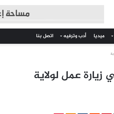
ميديا
أدب وترفيه
اتصل بنا
بة
ي زيارة عمل لولاية
‏Tumblr
بينتيريست
‏Reddit
‏VKontakte
Odnoklassniki
بوكيت