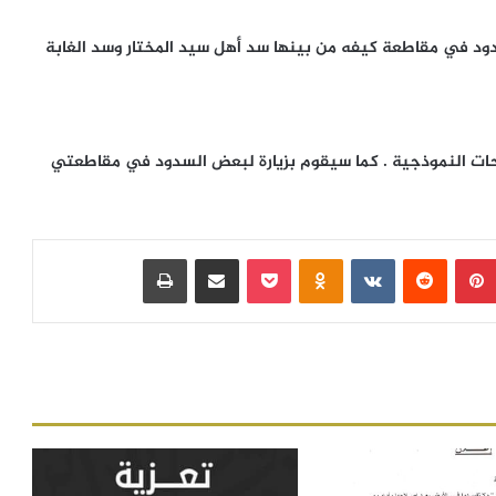
لسدود في مقاطعة كيفه من بينها سد أهل سيد المختار وسد الغابة
واحات النموذجية . كما سيقوم بزيارة لبعض السدود في مقاطعتي
بينتيريست
‏Reddit
‏VKontakte
Odnoklassniki
بوكيت
مشاركة عبر البريد
طباعة