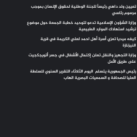
تعيين ولد داهي رئيساً للجنة الوطنية لحقوق الإنسان بموجب
مرسوم رئاسي
وزارة الشؤون الإسلامية تدعو لتوحيد خطبة الجمعة حول موضوع
ترشيد استهلاك الموارد الطبيعية
كيفه ميديا تعزي أسرة أهل احمد لعلي الكريمة في قرية
النيزنازة
وزارة التجهيز والنقل تعلن إكتمال الأشغال في جسر أتويجكجيت
على طريق الأمل
رئيس الجمهورية يتسلم اليوم الثلاثاء التقرير السنوي للسلطة
العليا للصحافة و السمعيات البصرية الهاب