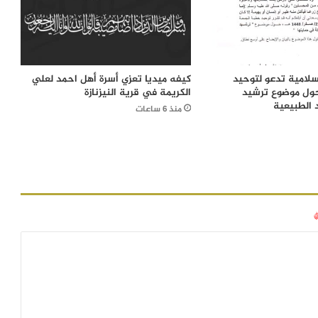
إسلامية تدعو لتوحيد
كيفه ميديا تعزي أسرة أهل احمد لعلي
ول موضوع ترشيد
الكريمة في قرية النيزنازة
د الطبيعية
منذ 6 ساعات