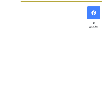
0
متابعون