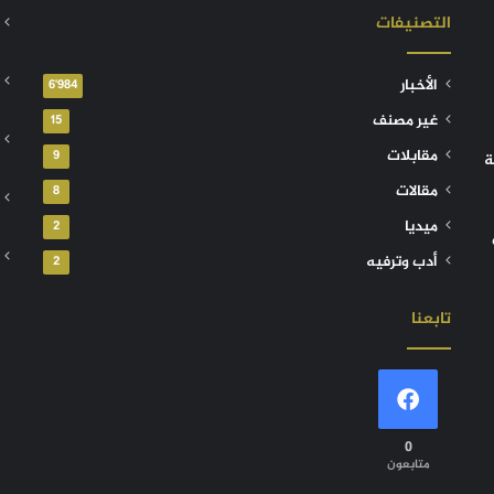
التصنيفات
الأخبار
6٬984
غير مصنف
15
مقابلات
9
ة
مقالات
8
ميديا
2
أدب وترفيه
2
تابعنا
0
متابعون