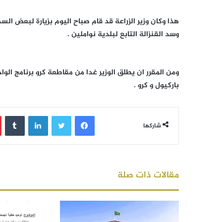
هذا وكان وزير الزراعة قد قام صباح اليوم بزيارة لبعض ا
وسد القنزالة التابع لبلدية نواملين .
ومن المقرر ان يطلق الوزير غدا من مقاطعة كرو برنامج ال
باركيول و كرو .
فيسبوك
تويتر
لينكدإن
‏Tumblr
شاركها
مقالات ذات صلة