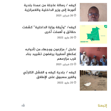
كيفه / رسالة عاجلة من عمدة بلدية
أغورط إلى وزير الداخلية واللامركزية
26 فبراير، 2021
كيفه/ “وثيقة وزارة الداخلية” كشفت
حقائق و أهملت أخرى
20 مايو، 2022
عاجل / مزارعون ووجهاء من (آدوابه
)مكطع أسفيرة يرفضون تشييد بناء
قرب مزارعهم
23 فبراير، 2021
كيفه / بلدية كيفه و الفشل الكارثي
والغير مسبوق على الإطلاق
25 مايو، 2022
إتبعنا