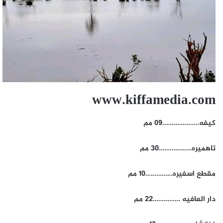
www.kiffamedia.com
كيفه………………..09 مم
تاهميره………………30 مم
مقطع اسفيره……………10 مم
دار العافيه ……………22 مم