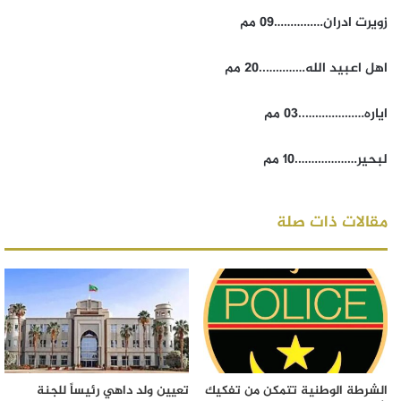
زويرت ادران……………09 مم
اهل اعبيد الله…………..20 مم
اياره………………..03 مم
لبحير……………….10 مم
مقالات ذات صلة
الشرطة الوطنية تتمكن من تفكيك
تعيين ولد داهي رئيساً للجنة