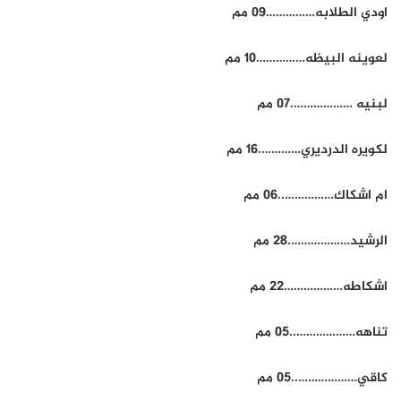
اودي الطلابه……………09 مم
لعوينه البيظه……………10 مم
لبنيه ……………….07 مم
لكويره الدرديري………….16 مم
ام اشكاك……………..06 مم
الرشيد……………….28 مم
اشكاطه………………22 مم
تناهه………………..05 مم
كاقي………………..05 مم