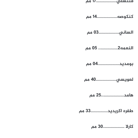
فنتشلي………………17 مم
كنكوصه………………14 مم
الساني………………03 مم
النعمه2…………….. 05 مم
بومديد……………….04 مم
لعويسي………………40 مم
هامد………………..25 مم
طفره اكريديد……………33 مم
كارلا ……………….30 مم