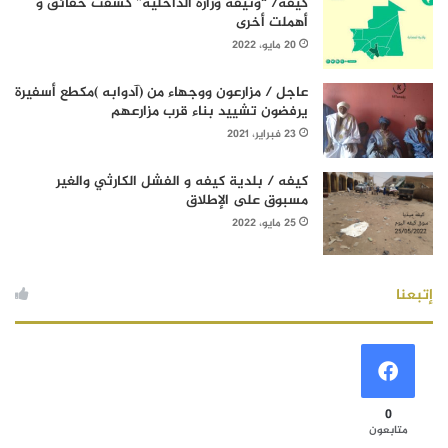
كيفه/ “وثيقة وزارة الداخلية” كشفت حقائق و
أهملت أخرى
20 مايو، 2022
عاجل / مزارعون ووجهاء من (آدوابه )مكطع أسفيرة
يرفضون تشييد بناء قرب مزارعهم
23 فبراير، 2021
كيفه / بلدية كيفه و الفشل الكارثي والغير
مسبوق على الإطلاق
25 مايو، 2022
إتبعنا
0
متابعون