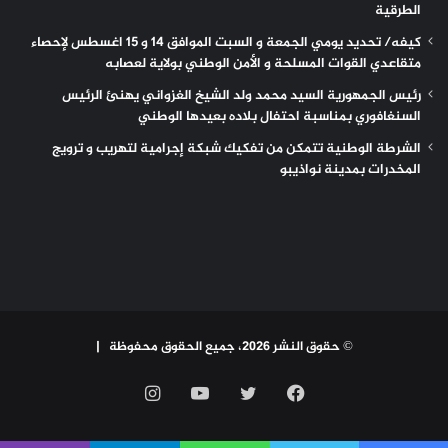
الطرقية
كيفه/ تحديد يومي الجمعة و السبت الموافق 14 و 15 اغسطس لإحصاء
متقاعدي القوات المسلحة و الأمن الوطني بولاية لعصابه
رئيس الجمهورية السيد محمد ولد الشيخ الغزواني يهنئ الرئيس
السنغافوري بمناسبة احتفال بلاده بعيدها الوطني
الشرطة الوطنية تتمكن من تفكيك شبكة إجرامية لتهريب و ترويج
المخدرات بمدينة نواذيبو
© حقوق النشر 2026، جميع الحقوق محفوظة |
فيسبوك
تويتر
يوتيوب
انستقرام