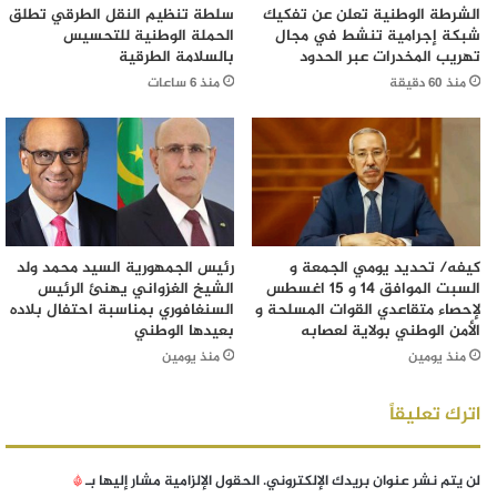
الشرطة الوطنية تعلن عن تفكيك
سلطة تنظيم النقل الطرقي تطلق
شبكة إجرامية تنشط في مجال
الحملة الوطنية للتحسيس
تهريب المخدرات عبر الحدود
بالسلامة الطرقية
منذ 60 دقيقة
منذ 6 ساعات
كيفه/ تحديد يومي الجمعة و
رئيس الجمهورية السيد محمد ولد
السبت الموافق 14 و 15 اغسطس
الشيخ الغزواني يهنئ الرئيس
لإحصاء متقاعدي القوات المسلحة و
السنغافوري بمناسبة احتفال بلاده
الأمن الوطني بولاية لعصابه
بعيدها الوطني
منذ يومين
منذ يومين
اترك تعليقاً
لن يتم نشر عنوان بريدك الإلكتروني.
الحقول الإلزامية مشار إليها بـ
*