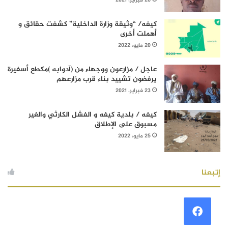
26 فبراير، 2021
كيفه/ “وثيقة وزارة الداخلية” كشفت حقائق و
أهملت أخرى
20 مايو، 2022
عاجل / مزارعون ووجهاء من (آدوابه )مكطع أسفيرة
يرفضون تشييد بناء قرب مزارعهم
23 فبراير، 2021
كيفه / بلدية كيفه و الفشل الكارثي والغير
مسبوق على الإطلاق
25 مايو، 2022
إتبعنا