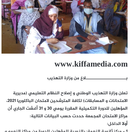
www.kiffamedia.com
بـــــــــــــــــــــــــــلاغ من وزارة التهذيب
تعلن وزارة التهذيب الوطني و إصلاح النظام التعليمي (مديرية
الامتحانات و المسابقات) لكافة المترشحين لامتحان الباكلوريا 2021،
المؤهلين للدورة التكميلية المقررة يومي 30 و 31 أغشت الجاري أن
مراكز الامتحان المجمعة حددت حسب البيانات التالية:
أولا الداخل:
1 – مركز ثانوية النعمة: بالنسبة للمؤهلين للدورة من مراكز النعمه و