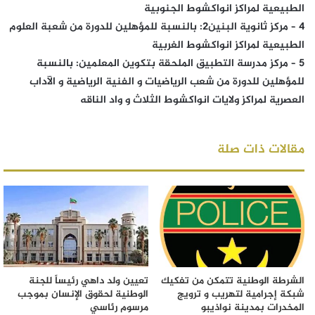
الطبيعية لمراكز انواكشوط الجنوبية
4 – مركز ثانوية البنين2: بالنسبة للمؤهلين للدورة من شعبة العلوم
الطبيعية لمراكز انواكشوط الغربية
5 – مركز مدرسة التطبيق الملحقة بتكوين المعلمين: بالنسبة
للمؤهلين للدورة من شعب الرياضيات و الفنية الرياضية و الآداب
العصرية لمراكز ولايات انواكشوط الثلاث و واد الناقه
مقالات ذات صلة
الشرطة الوطنية تتمكن من تفكيك
تعيين ولد داهي رئيساً للجنة
شبكة إجرامية لتهريب و ترويج
الوطنية لحقوق الإنسان بموجب
المخدرات بمدينة نواذيبو
مرسوم رئاسي