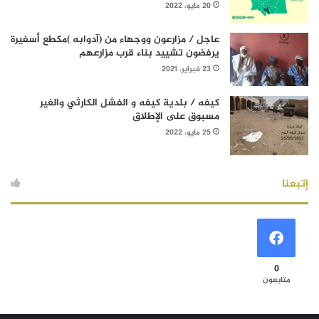
20 مايو، 2022
عاجل / مزارعون ووجهاء من (آدوابه )مكطع أسفيرة
يرفضون تشييد بناء قرب مزارعهم
23 فبراير، 2021
كيفه / بلدية كيفه و الفشل الكارثي والغير
مسبوق على الإطلاق
25 مايو، 2022
إتبعنا
0
متابعون