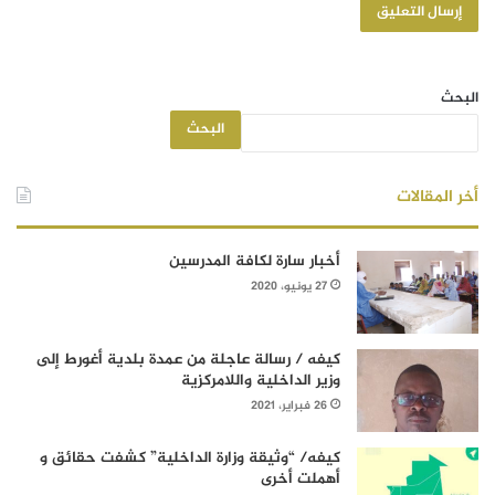
البحث
البحث
أخر المقالات
أخبار سارة لكافة المدرسين
27 يونيو، 2020
كيفه / رسالة عاجلة من عمدة بلدية أغورط إلى
وزير الداخلية واللامركزية
26 فبراير، 2021
كيفه/ “وثيقة وزارة الداخلية” كشفت حقائق و
أهملت أخرى