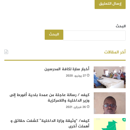
البحث
البحث
أخر المقالات
أخبار سارة لكافة المدرسين
27 يونيو، 2020
كيفه / رسالة عاجلة من عمدة بلدية أغورط إلى
وزير الداخلية واللامركزية
26 فبراير، 2021
كيفه/ “وثيقة وزارة الداخلية” كشفت حقائق و
أهملت أخرى