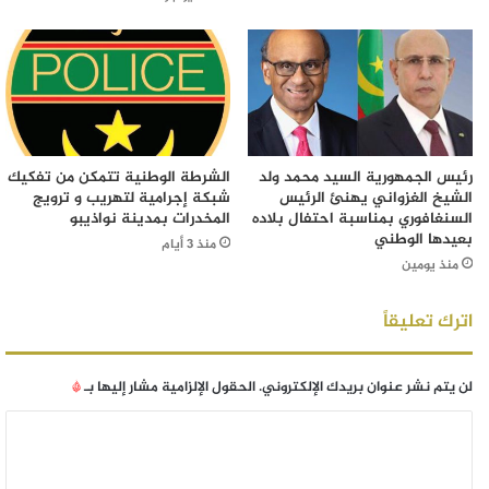
رئيس الجمهورية السيد محمد ولد
الشرطة الوطنية تتمكن من تفكيك
الشيخ الغزواني يهنئ الرئيس
شبكة إجرامية لتهريب و ترويج
السنغافوري بمناسبة احتفال بلاده
المخدرات بمدينة نواذيبو
بعيدها الوطني
منذ 3 أيام
منذ يومين
اترك تعليقاً
لن يتم نشر عنوان بريدك الإلكتروني.
الحقول الإلزامية مشار إليها بـ
*