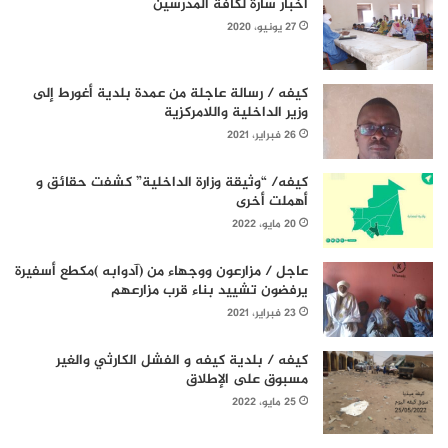
أخبار سارة لكافة المدرسين
27 يونيو، 2020
كيفه / رسالة عاجلة من عمدة بلدية أغورط إلى
وزير الداخلية واللامركزية
26 فبراير، 2021
كيفه/ “وثيقة وزارة الداخلية” كشفت حقائق و
أهملت أخرى
20 مايو، 2022
عاجل / مزارعون ووجهاء من (آدوابه )مكطع أسفيرة
يرفضون تشييد بناء قرب مزارعهم
23 فبراير، 2021
كيفه / بلدية كيفه و الفشل الكارثي والغير
مسبوق على الإطلاق
25 مايو، 2022