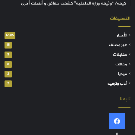
كيفه/ “وثيقة وزارة الداخلية” كشفت حقائق و أهملت أخرى
التصنيفات
الأخبار
6٬985
غير مصنف
15
مقابلات
9
مقالات
8
ميديا
2
أدب وترفيه
2
تابعنا
0