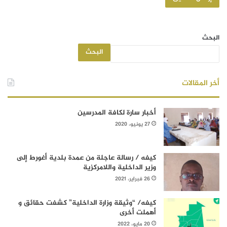
البحث
البحث
أخر المقالات
أخبار سارة لكافة المدرسين
27 يونيو، 2020
كيفه / رسالة عاجلة من عمدة بلدية أغورط إلى
وزير الداخلية واللامركزية
26 فبراير، 2021
كيفه/ “وثيقة وزارة الداخلية” كشفت حقائق و
أهملت أخرى
20 مايو، 2022