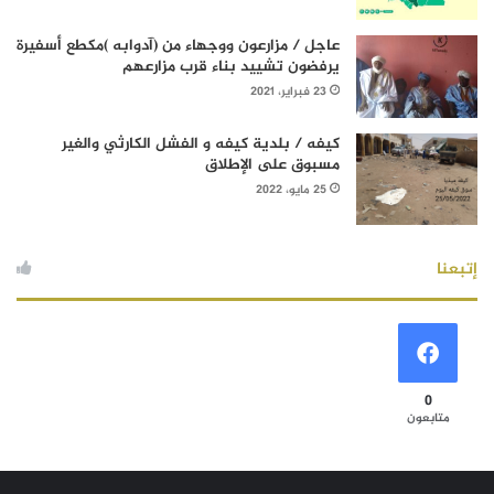
عاجل / مزارعون ووجهاء من (آدوابه )مكطع أسفيرة
يرفضون تشييد بناء قرب مزارعهم
23 فبراير، 2021
كيفه / بلدية كيفه و الفشل الكارثي والغير
مسبوق على الإطلاق
25 مايو، 2022
إتبعنا
0
متابعون