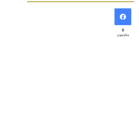
0
متابعون