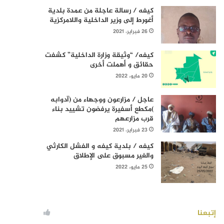
كيفه / رسالة عاجلة من عمدة بلدية
أغورط إلى وزير الداخلية واللامركزية
26 فبراير، 2021
كيفه/ “وثيقة وزارة الداخلية” كشفت
حقائق و أهملت أخرى
20 مايو، 2022
عاجل / مزارعون ووجهاء من (آدوابه
)مكطع أسفيرة يرفضون تشييد بناء
قرب مزارعهم
23 فبراير، 2021
كيفه / بلدية كيفه و الفشل الكارثي
والغير مسبوق على الإطلاق
25 مايو، 2022
إتبعنا