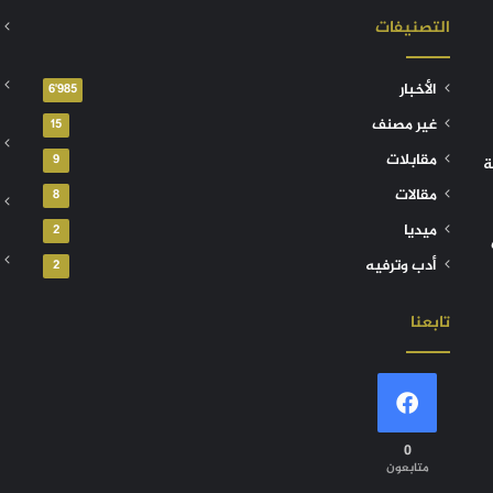
التصنيفات
الأخبار
6٬985
غير مصنف
15
مقابلات
9
ة
مقالات
8
ميديا
2
أدب وترفيه
2
تابعنا
0
متابعون