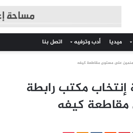
ميديا
أدب وترفيه
اتصل بنا
المنمين على مستوى مقاطعة كيفه
 إنتخاب مكتب رابطة
 مقاطعة كيفه
‏Tumblr
بينتيريست
‏Reddit
‏VKontakte
Odnoklassniki
بوكيت