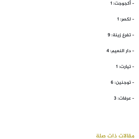
– أكجوجت: 1
– لكصر: 1
– تفرغ زينة: 9
– دار النعيم: 4
– تيارت: 1
– توجنين: 6
– عرفات: 3
مقالات ذات صلة