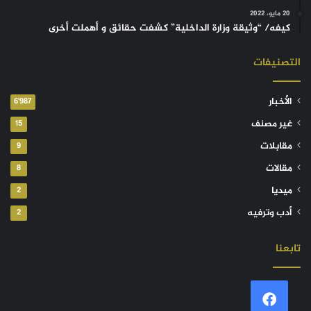
20 مايو، 2022
كيفه/ “وثيقة وزارة الداخلية” كشفت حقائق و أهملت أخرى
التصنيفات
الأخبار
6٬987
غير مصنف
15
مقابلات
9
مقالات
8
ميديا
2
أدب وترفيه
2
تابعنا