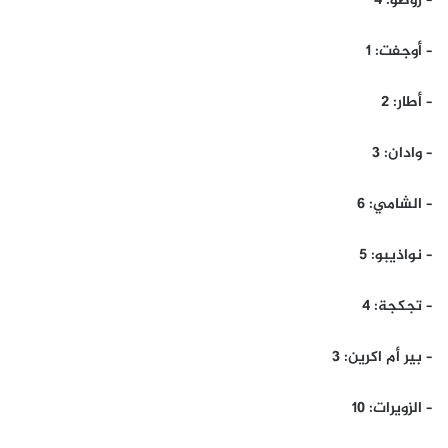
– روصو: 4
– أوجفت: 1
– أطار: 2
– وادان: 3
– الشامي: 6
– نواذيبو: 5
– تجكجة: 4
– بير أم اكرين: 3
– الزويرات: 10