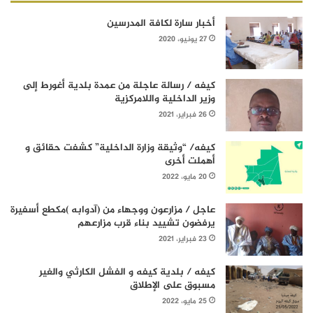
أخبار سارة لكافة المدرسين
27 يونيو، 2020
كيفه / رسالة عاجلة من عمدة بلدية أغورط إلى
وزير الداخلية واللامركزية
26 فبراير، 2021
كيفه/ “وثيقة وزارة الداخلية” كشفت حقائق و
أهملت أخرى
20 مايو، 2022
عاجل / مزارعون ووجهاء من (آدوابه )مكطع أسفيرة
يرفضون تشييد بناء قرب مزارعهم
23 فبراير، 2021
كيفه / بلدية كيفه و الفشل الكارثي والغير
مسبوق على الإطلاق
25 مايو، 2022