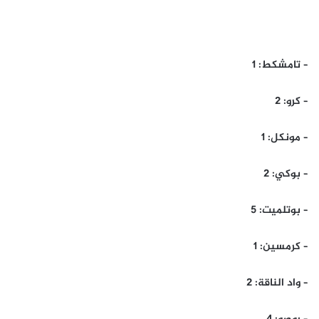
– تامشكط: 1
– كرو: 2
– مونكل: 1
– بوكي: 2
– بوتلميت: 5
– كرمسين: 1
– واد الناقة: 2