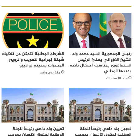
رئيس الجمهورية السيد محمد ولد
الشرطة الوطنية تتمكن من تفكيك
الشيخ الغزواني يهنئ الرئيس
شبكة إجرامية لتهريب و ترويج
السنغافوري بمناسبة احتفال بلاده
المخدرات بمدينة نواذيبو
بعيدها الوطني
منذ يوم واحد
منذ 10 ساعات
تعيين ولد داهي رئيساً للجنة
تعيين ولد داهي رئيساً للجنة
الوطنية لحقوق الإنسان بموجب
الوطنية لحقوق الإنسان بموجب