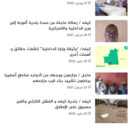
27 يونيو، 2020
كيفه / رسالة عاجلة من عمدة بلدية أغورط إلى
وزير الداخلية واللامركزية
26 فبراير، 2021
كيفه/ “وثيقة وزارة الداخلية” كشفت حقائق و
أهملت أخرى
20 مايو، 2022
عاجل / مزارعون ووجهاء من (آدوابه )مكطع أسفيرة
يرفضون تشييد بناء قرب مزارعهم
23 فبراير، 2021
كيفه / بلدية كيفه و الفشل الكارثي والغير
مسبوق على الإطلاق
25 مايو، 2022