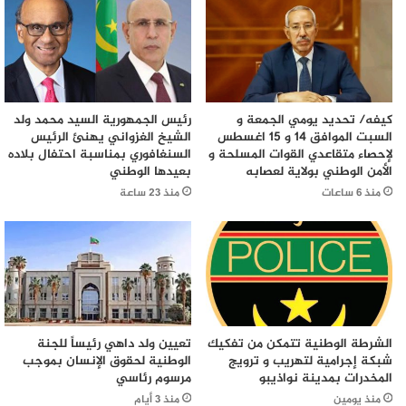
كيفه/ تحديد يومي الجمعة و
رئيس الجمهورية السيد محمد ولد
السبت الموافق 14 و 15 اغسطس
الشيخ الغزواني يهنئ الرئيس
لإحصاء متقاعدي القوات المسلحة و
السنغافوري بمناسبة احتفال بلاده
الأمن الوطني بولاية لعصابه
بعيدها الوطني
منذ 6 ساعات
منذ 23 ساعة
الشرطة الوطنية تتمكن من تفكيك
تعيين ولد داهي رئيساً للجنة
شبكة إجرامية لتهريب و ترويج
الوطنية لحقوق الإنسان بموجب
المخدرات بمدينة نواذيبو
مرسوم رئاسي
منذ يومين
منذ 3 أيام