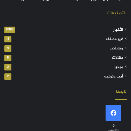
التصنيفات
الأخبار
6٬988
غير مصنف
15
مقابلات
9
مقالات
8
ميديا
2
أدب وترفيه
2
تابعنا
0
متابعون