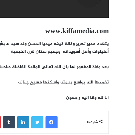
www.kiffamedia.com
يتقدم مدير تحرير وكالة كيفه ميديا الحسن ولد سيد عايش 
أعليلوات وأهل أسويدانه وجميع سكان قرى الفيعية
بعد وفاة المغفور لها بان الله تعالى الوالدة الفاضلة صاح
تغمدها الله بواسع رحمته واسكنها فسيح جناته
انا لله وانا اليه راجعون
فيسبوك
تويتر
لينكدإن
‏Tumblr
شاركها