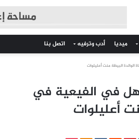
ميديا
أدب وترفيه
اتصل بنا
 الوالدة البيظة منت أعليلوات
أهل في الفيعية في
نت أعليلوات
‏Tumblr
بينتيريست
‏Reddit
‏VKontakte
Odnoklassniki
بوكيت