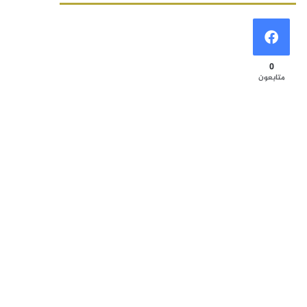
0
متابعون