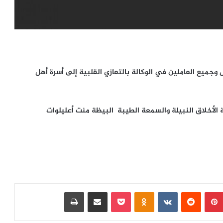
وجميع العاملين في الوكالة بالتعازي القلبية إلى أسرة أهل
بة الأخلاق النبيلة والسمعة الطيبة البيظة منت أعليلوات
بينتيريست
‏Reddit
‏VKontakte
Odnoklassniki
بوكيت
مشاركة عبر البريد
طباعة