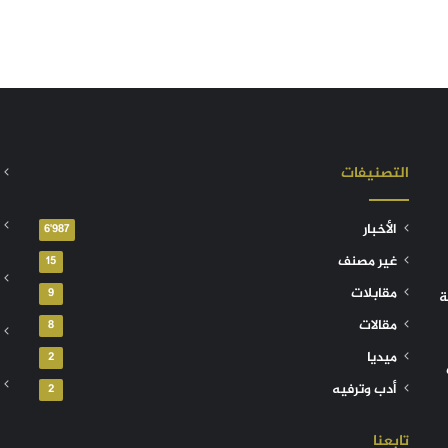
التصنيفات
الأخبار
6٬987
غير مصنف
15
مقابلات
9
ة
مقالات
8
ميديا
2
أدب وترفيه
2
تابعنا