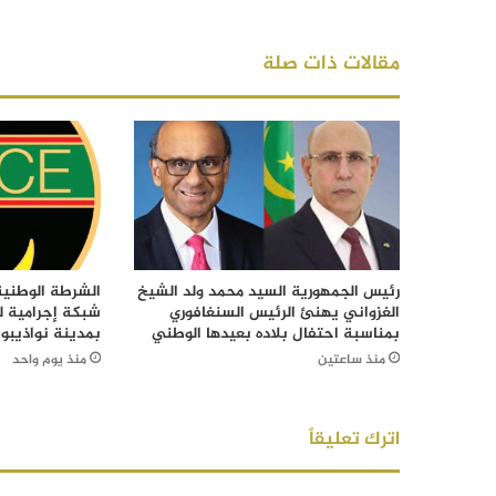
مقالات ذات صلة
رئيس الجمهورية السيد محمد ولد الشيخ
الشرطة الوطني
الغزواني يهنئ الرئيس السنغافوري
شبكة إجرامية ل
بمناسبة احتفال بلاده بعيدها الوطني
بمدينة نواذيبو
منذ ساعتين
منذ يوم واحد
اترك تعليقاً