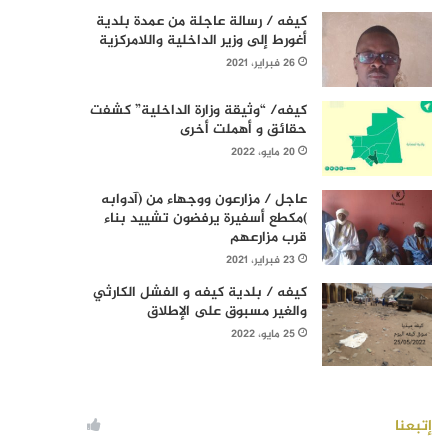
كيفه / رسالة عاجلة من عمدة بلدية
أغورط إلى وزير الداخلية واللامركزية
26 فبراير، 2021
كيفه/ “وثيقة وزارة الداخلية” كشفت
حقائق و أهملت أخرى
20 مايو، 2022
عاجل / مزارعون ووجهاء من (آدوابه
)مكطع أسفيرة يرفضون تشييد بناء
قرب مزارعهم
23 فبراير، 2021
كيفه / بلدية كيفه و الفشل الكارثي
والغير مسبوق على الإطلاق
25 مايو، 2022
إتبعنا