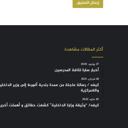
أكثر المقالات مشاهدة
27 يونيو، 2020
أخبار سارة لكافة المدرسين
26 فبراير، 2021
كيفه / رسالة عاجلة من عمدة بلدية أغورط إلى وزير الداخلي
واللامركزية
20 مايو، 2022
كيفه/ “وثيقة وزارة الداخلية” كشفت حقائق و أهملت أخرى