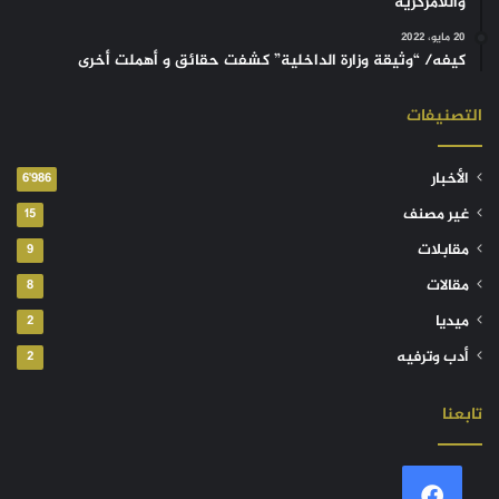
واللامركزية
20 مايو، 2022
كيفه/ “وثيقة وزارة الداخلية” كشفت حقائق و أهملت أخرى
التصنيفات
الأخبار
6٬986
غير مصنف
15
مقابلات
9
مقالات
8
ميديا
2
أدب وترفيه
2
تابعنا