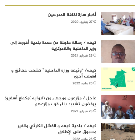
أخبار سارة لكافة المدرسين
27 يونيو، 2020
كيفه / رسالة عاجلة من عمدة بلدية أغورط إلى
وزير الداخلية واللامركزية
26 فبراير، 2021
كيفه/ “وثيقة وزارة الداخلية” كشفت حقائق و
أهملت أخرى
20 مايو، 2022
عاجل / مزارعون ووجهاء من (آدوابه )مكطع أسفيرة
يرفضون تشييد بناء قرب مزارعهم
23 فبراير، 2021
كيفه / بلدية كيفه و الفشل الكارثي والغير
مسبوق على الإطلاق
25 مايو، 2022