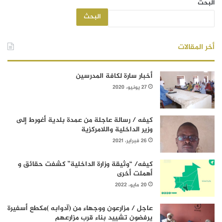
البحث
البحث
أخر المقالات
أخبار سارة لكافة المدرسين
27 يونيو، 2020
كيفه / رسالة عاجلة من عمدة بلدية أغورط إلى
وزير الداخلية واللامركزية
26 فبراير، 2021
كيفه/ “وثيقة وزارة الداخلية” كشفت حقائق و
أهملت أخرى
20 مايو، 2022
عاجل / مزارعون ووجهاء من (آدوابه )مكطع أسفيرة
يرفضون تشييد بناء قرب مزارعهم