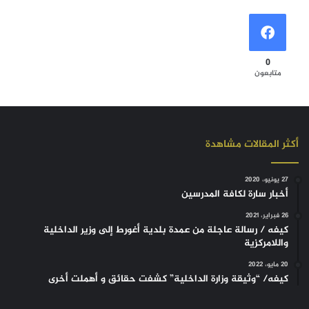
0
متابعون
أكثر المقالات مشاهدة
27 يونيو، 2020
أخبار سارة لكافة المدرسين
26 فبراير، 2021
كيفه / رسالة عاجلة من عمدة بلدية أغورط إلى وزير الداخلية
واللامركزية
20 مايو، 2022
كيفه/ “وثيقة وزارة الداخلية” كشفت حقائق و أهملت أخرى