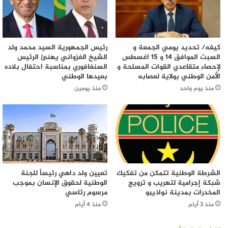
كيفه/ تحديد يومي الجمعة و
رئيس الجمهورية السيد محمد ولد
السبت الموافق 14 و 15 اغسطس
الشيخ الغزواني يهنئ الرئيس
لإحصاء متقاعدي القوات المسلحة و
السنغافوري بمناسبة احتفال بلاده
الأمن الوطني بولاية لعصابه
بعيدها الوطني
منذ يوم واحد
منذ يومين
الشرطة الوطنية تتمكن من تفكيك
تعيين ولد داهي رئيساً للجنة
شبكة إجرامية لتهريب و ترويج
الوطنية لحقوق الإنسان بموجب
المخدرات بمدينة نواذيبو
مرسوم رئاسي
منذ 3 أيام
منذ 4 أيام