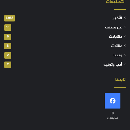
التصنيفات
الأخبار
6٬988
غير مصنف
15
مقابلات
9
مقالات
8
ميديا
2
أدب وترفيه
2
تابعنا
0
متابعون