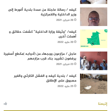
كيفه / رسالة عاجلة من عمدة بلدية أغورط إلى
وزير الداخلية واللامركزية
26 فبراير، 2021
كيفه/ “وثيقة وزارة الداخلية” كشفت حقائق و
أهملت أخرى
20 مايو، 2022
عاجل / مزارعون ووجهاء من (آدوابه )مكطع أسفيرة
يرفضون تشييد بناء قرب مزارعهم
23 فبراير، 2021
كيفه / بلدية كيفه و الفشل الكارثي والغير
مسبوق على الإطلاق
25 مايو، 2022
إتبعنا