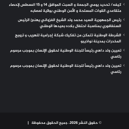
كيفه/ تحديد يومي الجمعة و السبت الموافق 14 و 15 اغسطس لإحصاء
متقاعدي القوات المسلحة و الأمن الوطني بولاية لعصابه
رئيس الجمهورية السيد محمد ولد الشيخ الغزواني يهنئ الرئيس
السنغافوري بمناسبة احتفال بلاده بعيدها الوطني
الشرطة الوطنية تتمكن من تفكيك شبكة إجرامية لتهريب و ترويج
المخدرات بمدينة نواذيبو
تعيين ولد داهي رئيساً للجنة الوطنية لحقوق الإنسان بموجب مرسوم
رئاسي
تعيين ولد داهي رئيساً للجنة الوطنية لحقوق الإنسان بموجب مرسوم
رئاسي
© حقوق النشر 2026، جميع الحقوق محفوظة |