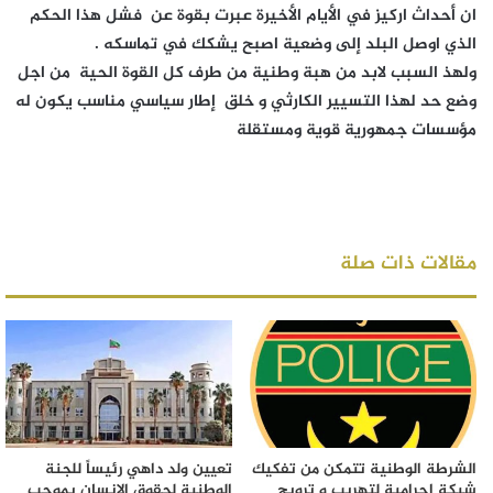
ان أحداث اركيز في الأيام الأخيرة عبرت بقوة عن فشل هذا الحكم
الذي اوصل البلد إلى وضعية اصبح يشكك في تماسكه .
ولهذ السبب لابد من هبة وطنية من طرف كل القوة الحية من اجل
وضع حد لهذا التسيير الكارثي و خلق إطار سياسي مناسب يكون له
مؤسسات جمهورية قوية ومستقلة
مقالات ذات صلة
الشرطة الوطنية تتمكن من تفكيك
تعيين ولد داهي رئيساً للجنة
شبكة إجرامية لتهريب و ترويج
الوطنية لحقوق الإنسان بموجب