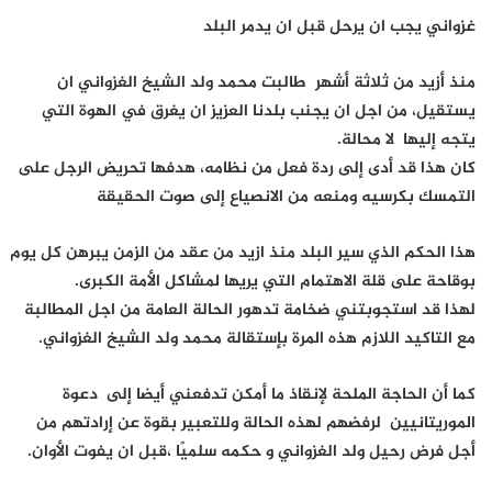
غزواني يجب ان يرحل قبل ان يدمر البلد
منذ أزيد من ثلاثة أشهر طالبت محمد ولد الشيخ الغزواني ان
يستقيل، من اجل ان يجنب بلدنا العزيز ان يغرق في الهوة التي
يتجه إليها لا محالة.
كان هذا قد أدى إلى ردة فعل من نظامه، هدفها تحريض الرجل على
التمسك بكرسيه ومنعه من الانصياع إلى صوت الحقيقة
هذا الحكم الذي سير البلد منذ ازيد من عقد من الزمن يبرهن كل يوم
بوقاحة على قلة الاهتمام التي يريها لمشاكل الأمة الكبرى.
لهذا قد استجوبتني ضخامة تدهور الحالة العامة من اجل المطالبة
مع التاكيد اللازم هذه المرة بإستقالة محمد ولد الشيخ الغزواني.
كما أن الحاجة الملحة لإنقاذ ما أمكن تدفعني أيضا إلى دعوة
الموريتانيين لرفضهم لهذه الحالة وللتعبير بقوة عن إرادتهم من
أجل فرض رحيل ولد الغزواني و حكمه سلميًا ،قبل ان يفوت الأوان.