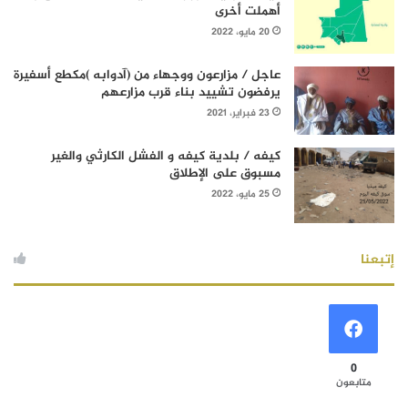
أهملت أخرى
20 مايو، 2022
عاجل / مزارعون ووجهاء من (آدوابه )مكطع أسفيرة
يرفضون تشييد بناء قرب مزارعهم
23 فبراير، 2021
كيفه / بلدية كيفه و الفشل الكارثي والغير
مسبوق على الإطلاق
25 مايو، 2022
إتبعنا
0
متابعون