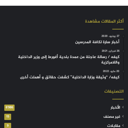
أكثر المقالات مشاهدة
27 يونيو، 2020
أخبار سارة لكافة المدرسين
26 فبراير، 2021
كيفه / رسالة عاجلة من عمدة بلدية أغورط إلى وزير الداخلية
واللامركزية
20 مايو، 2022
كيفه/ “وثيقة وزارة الداخلية” كشفت حقائق و أهملت أخرى
التصنيفات
الأخبار
6٬986
غير مصنف
15
مقابلات
9