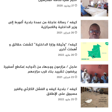
أخبار سارة لكافة المدرسين
27 يونيو، 2020
كيفه / رسالة عاجلة من عمدة بلدية أغورط إلى
وزير الداخلية واللامركزية
26 فبراير، 2021
كيفه/ “وثيقة وزارة الداخلية” كشفت حقائق و
أهملت أخرى
20 مايو، 2022
عاجل / مزارعون ووجهاء من (آدوابه )مكطع أسفيرة
يرفضون تشييد بناء قرب مزارعهم
23 فبراير، 2021
كيفه / بلدية كيفه و الفشل الكارثي والغير
مسبوق على الإطلاق
25 مايو، 2022