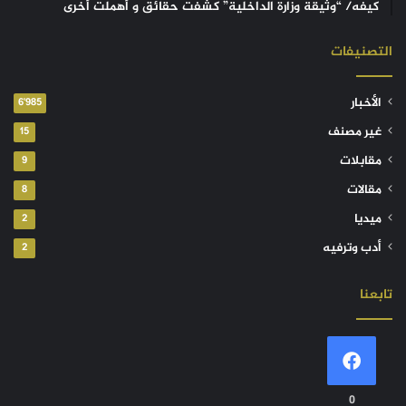
كيفه/ “وثيقة وزارة الداخلية” كشفت حقائق و أهملت أخرى
التصنيفات
الأخبار
6٬985
غير مصنف
15
مقابلات
9
مقالات
8
ميديا
2
أدب وترفيه
2
تابعنا
0