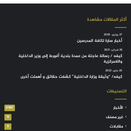
أكثر المقالات مشاهدة
27 يونيو، 2020
أخبار سارة لكافة المدرسين
26 فبراير، 2021
كيفه / رسالة عاجلة من عمدة بلدية أغورط إلى وزير الداخلية
واللامركزية
20 مايو، 2022
كيفه/ “وثيقة وزارة الداخلية” كشفت حقائق و أهملت أخرى
التصنيفات
الأخبار
6٬987
غير مصنف
15
مقابلات
9