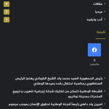
مقالات
8
ميديا
2
أدب وترفيه
2
تابعنا
0
متابعون
رئيس الجمهورية السيد محمد ولد الشيخ الغزواني يهنئ الرئيس
السنغافوري بمناسبة احتفال بلاده بعيدها الوطني
الشرطة الوطنية تتمكن من تفكيك شبكة إجرامية لتهريب و ترويج
المخدرات بمدينة نواذيبو
تعيين ولد داهي رئيساً للجنة الوطنية لحقوق الإنسان بموجب مرسوم