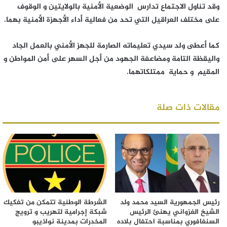
وقد تناول الاجتماع تدارس الوضعية الأمنية بالولايتين و الوقوف
على مختلف العراقيل التي تحد من فعالية أداء الأجهزة الأمنية بهما.
كما أعطى ولد سيدي تعليماته الصارمة للجهز الأمني بالعمل الجاد
واليقظة التامة ومضاعفة الجهود من أجل السهر على أمن المواطن و
المقيم و حماية ممتلكاتهما.
مقالات ذات صلة
رئيس الجمهورية السيد محمد ولد
الشرطة الوطنية تتمكن من تفكيك
الشيخ الغزواني يهنئ الرئيس
شبكة إجرامية لتهريب و ترويج
السنغافوري بمناسبة احتفال بلاده
المخدرات بمدينة نواذيبو