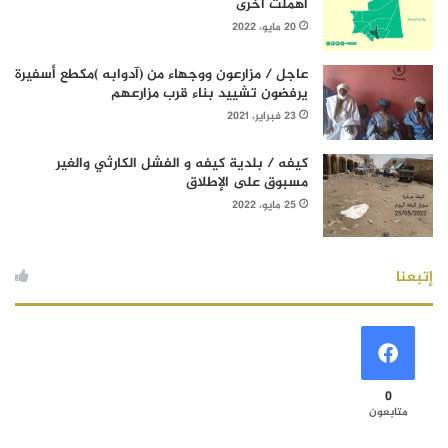
أهملت أخرى
20 مايو، 2022
عاجل / مزارعون ووجهاء من (آدوابه )مكطع أسفيرة
يرفضون تشييد بناء قرب مزارعهم
23 فبراير، 2021
كيفه / بلدية كيفه و الفشل الكارثي والغير
مسبوق على الإطلاق
25 مايو، 2022
إتبعنا
0
متابعون