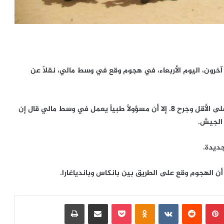
فادت وكالة الصحافة الفرنسية بمقتل 16 عسكرياً وجرح 10 آخرون، اليوم الأربعاء، في هجوم وقع في وسط مالي، نقلاً عن
وكان جيش مالي أعلن في وقت سابق مقتل 5 عسكريين على الأقل وجرح 8. إلا أن مسؤولاً طبياً يعمل في وسط مالي قال إن
ديدة.
ن الهجوم وقع على الطريق بين بانكاس وباندياغارا.
بينتيريست
‏Reddit
‏VKontakte
Odnoklassniki
بوكيت
مشاركة عبر البريد
طباعة