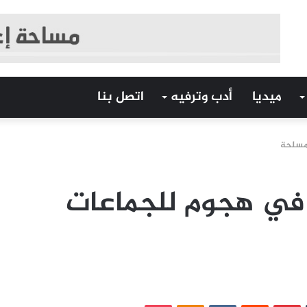
ميديا
أدب وترفيه
اتصل بنا
تل 5 جنود في هجوم للجماعات
‏Tumblr
بينتيريست
‏Reddit
‏VKontakte
Odnoklassniki
بوكيت