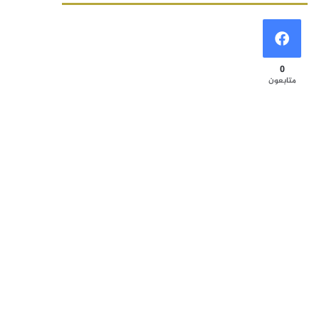
0
متابعون