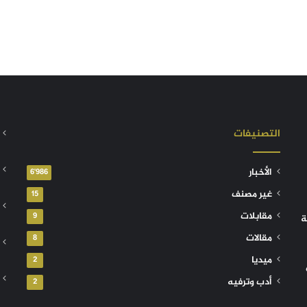
التصنيفات
الأخبار
6٬986
غير مصنف
15
مقابلات
9
ة
مقالات
8
ميديا
2
أدب وترفيه
2