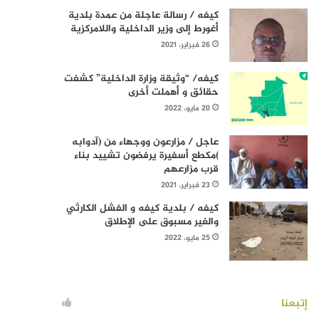
كيفه / رسالة عاجلة من عمدة بلدية
أغورط إلى وزير الداخلية واللامركزية
26 فبراير، 2021
كيفه/ “وثيقة وزارة الداخلية” كشفت
حقائق و أهملت أخرى
20 مايو، 2022
عاجل / مزارعون ووجهاء من (آدوابه
)مكطع أسفيرة يرفضون تشييد بناء
قرب مزارعهم
23 فبراير، 2021
كيفه / بلدية كيفه و الفشل الكارثي
والغير مسبوق على الإطلاق
25 مايو، 2022
إتبعنا