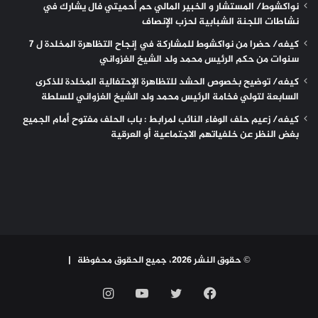
نواكشوط/ المستشار و الخبير المالي حم أحميتي فال يشارك في
نشاطات اللجنة الشبابية لحزب الإنصاف
كيفه/ حضرا من نواكشوط للمشاركة في إنجاح التظاهرة المخلدة ل 7
سنوات من حكم الرئيس محمد ولد الشيخ الغزواني
كيفه/ توضيح بخصوص الحشد للتظاهرة الإحتفالية المخلدة للذكرى
السابعة لتولي فخامة الرئيس محمد ولد الشيخ الغزواني للسلطة
كيفه/ زعيم حلف الوفاء النائب لمرابط : باب الحلف مفتوح أمام الجميع
بغض النظر عن خلفياتهم الاجتماعية أو العرقية
© حقوق النشر 2026، جميع الحقوق محفوظة |
فيسبوك
تويتر
يوتيوب
انستقرام