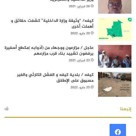
26 فبراير، 2021
كيفه/ “وثيقة وزارة الداخلية” كشفت حقائق و
أهملت أخرى
20 مايو، 2022
عاجل / مزارعون ووجهاء من (آدوابه )مكطع أسفيرة
يرفضون تشييد بناء قرب مزارعهم
23 فبراير، 2021
كيفه / بلدية كيفه و الفشل الكارثي والغير
مسبوق على الإطلاق
25 مايو، 2022
إتبعنا