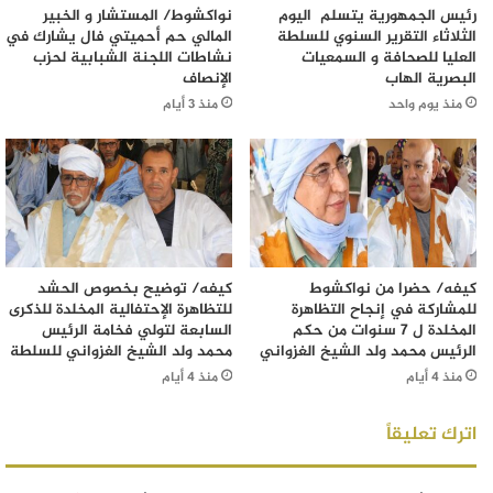
رئيس الجمهورية يتسلم اليوم
نواكشوط/ المستشار و الخبير
الثلاثاء التقرير السنوي للسلطة
المالي حم أحميتي فال يشارك في
العليا للصحافة و السمعيات
نشاطات اللجنة الشبابية لحزب
البصرية الهاب
الإنصاف
منذ يوم واحد
منذ 3 أيام
كيفه/ حضرا من نواكشوط
كيفه/ توضيح بخصوص الحشد
للمشاركة في إنجاح التظاهرة
للتظاهرة الإحتفالية المخلدة للذكرى
المخلدة ل 7 سنوات من حكم
السابعة لتولي فخامة الرئيس
الرئيس محمد ولد الشيخ الغزواني
محمد ولد الشيخ الغزواني للسلطة
منذ 4 أيام
منذ 4 أيام
اترك تعليقاً