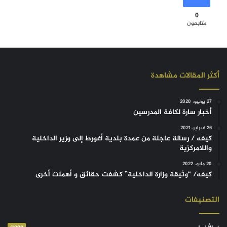
0
متابعون
أكثر المقالات مشاهدة
27 يونيو، 2020
أخبار سارة لكافة المدرسين
26 فبراير، 2021
كيفه / رسالة عاجلة من عمدة بلدية أغورط إلى وزير الداخلية
واللامركزية
20 مايو، 2022
كيفه/ “وثيقة وزارة الداخلية” كشفت حقائق و أهملت أخرى
التصنيفات