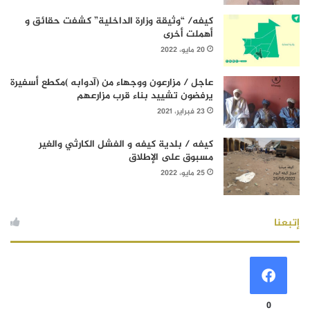
كيفه/ “وثيقة وزارة الداخلية” كشفت حقائق و
أهملت أخرى
20 مايو، 2022
عاجل / مزارعون ووجهاء من (آدوابه )مكطع أسفيرة
يرفضون تشييد بناء قرب مزارعهم
23 فبراير، 2021
كيفه / بلدية كيفه و الفشل الكارثي والغير
مسبوق على الإطلاق
25 مايو، 2022
إتبعنا
0