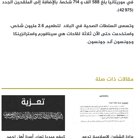
في موريتانيا بلغ 588 ألف و 714 شخصا، بالإضافة إلى الملقحين الجدد
(42 975).
وتسعى السلطات الصحية في البلاد لتطعيم 2.6 مليون شخص،
واستخدمت حتى الآن ثلاثة لقاحات هي سينافورم واسترانزينكا
وجونسون آند جونسون.
مقالات ذات صلة
وزارة الشؤون الإسلامية تدعو
كيفه ميديا تعزي أسرة أهل احمد