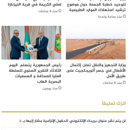
لتوحيد خطبة الجمعة حول موضوع
لعلي الكريمة في قرية النيزنازة
ترشيد استهلاك الموارد الطبيعية
منذ 4 ساعات
منذ ساعة واحدة
وزارة التجهيز والنقل تعلن إكتمال
رئيس الجمهورية يتسلم اليوم
الأشغال في جسر أتويجكجيت على
الثلاثاء التقرير السنوي للسلطة
طريق الأمل
العليا للصحافة و السمعيات
البصرية الهاب
منذ 4 ساعات
منذ يومين
اترك تعليقاً
لن يتم نشر عنوان بريدك الإلكتروني.
الحقول الإلزامية مشار إليها بـ
*