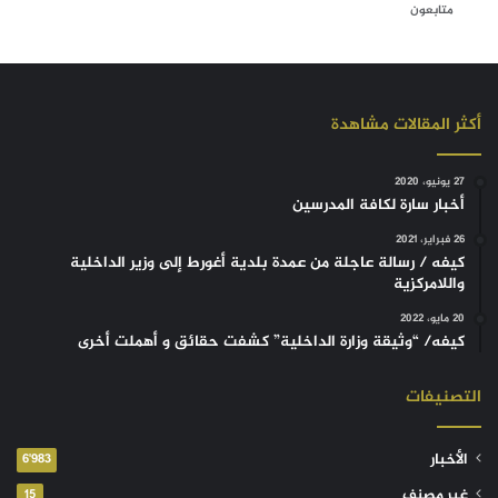
متابعون
أكثر المقالات مشاهدة
27 يونيو، 2020
أخبار سارة لكافة المدرسين
26 فبراير، 2021
كيفه / رسالة عاجلة من عمدة بلدية أغورط إلى وزير الداخلية
واللامركزية
20 مايو، 2022
كيفه/ “وثيقة وزارة الداخلية” كشفت حقائق و أهملت أخرى
التصنيفات
الأخبار
6٬983
غير مصنف
15