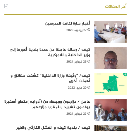
أخر المقالات
أخبار سارة لكافة المدرسين
27 يونيو، 2020
كيفه / رسالة عاجلة من عمدة بلدية أغورط إلى
وزير الداخلية واللامركزية
26 فبراير، 2021
كيفه/ “وثيقة وزارة الداخلية” كشفت حقائق و
أهملت أخرى
20 مايو، 2022
عاجل / مزارعون ووجهاء من (آدوابه )مكطع أسفيرة
يرفضون تشييد بناء قرب مزارعهم
23 فبراير، 2021
كيفه / بلدية كيفه و الفشل الكارثي والغير