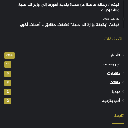
كيفه / رسالة عاجلة من عمدة بلدية أغورط إلى وزير الداخلية
واللامركزية
20 مايو، 2022
كيفه/ “وثيقة وزارة الداخلية” كشفت حقائق و أهملت أخرى
التصنيفات
الأخبار
6٬988
غير مصنف
15
مقابلات
9
مقالات
8
ميديا
2
أدب وترفيه
2
تابعنا