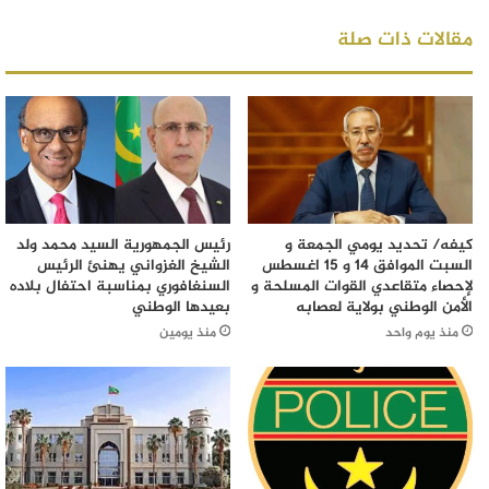
مقالات ذات صلة
كيفه/ تحديد يومي الجمعة و
رئيس الجمهورية السيد محمد ولد
السبت الموافق 14 و 15 اغسطس
الشيخ الغزواني يهنئ الرئيس
لإحصاء متقاعدي القوات المسلحة و
السنغافوري بمناسبة احتفال بلاده
الأمن الوطني بولاية لعصابه
بعيدها الوطني
منذ يوم واحد
منذ يومين