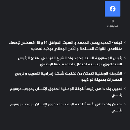
0
متابعون
كيفه/ تحديد يومي الجمعة و السبت الموافق 14 و 15 اغسطس لإحصاء
متقاعدي القوات المسلحة و الأمن الوطني بولاية لعصابه
رئيس الجمهورية السيد محمد ولد الشيخ الغزواني يهنئ الرئيس
السنغافوري بمناسبة احتفال بلاده بعيدها الوطني
الشرطة الوطنية تتمكن من تفكيك شبكة إجرامية لتهريب و ترويج
المخدرات بمدينة نواذيبو
تعيين ولد داهي رئيساً للجنة الوطنية لحقوق الإنسان بموجب مرسوم
رئاسي
تعيين ولد داهي رئيساً للجنة الوطنية لحقوق الإنسان بموجب مرسوم
رئاسي