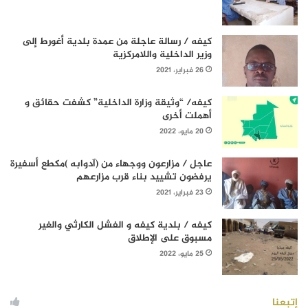
كيفه / رسالة عاجلة من عمدة بلدية أغورط إلى
وزير الداخلية واللامركزية
26 فبراير، 2021
كيفه/ “وثيقة وزارة الداخلية” كشفت حقائق و
أهملت أخرى
20 مايو، 2022
عاجل / مزارعون ووجهاء من (آدوابه )مكطع أسفيرة
يرفضون تشييد بناء قرب مزارعهم
23 فبراير، 2021
كيفه / بلدية كيفه و الفشل الكارثي والغير
مسبوق على الإطلاق
25 مايو، 2022
إتبعنا