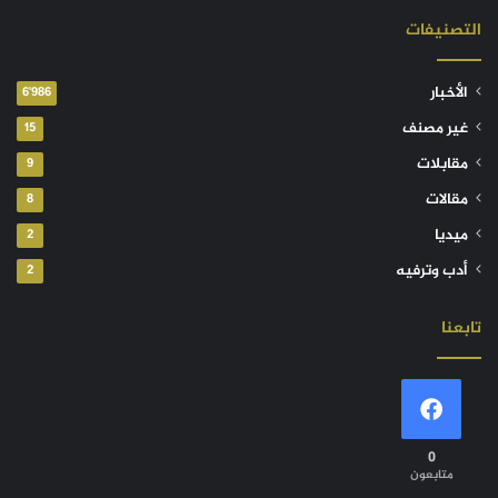
التصنيفات
الأخبار
6٬986
غير مصنف
15
مقابلات
9
مقالات
8
ميديا
2
أدب وترفيه
2
تابعنا
0
متابعون