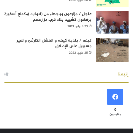
20 مايو، 2022
عاجل / مزارعون ووجهاء من (آدوابه )مكطع أسفيرة
يرفضون تشييد بناء قرب مزارعهم
23 فبراير، 2021
كيفه / بلدية كيفه و الفشل الكارثي والغير
مسبوق على الإطلاق
25 مايو، 2022
إتبعنا
0
متابعون