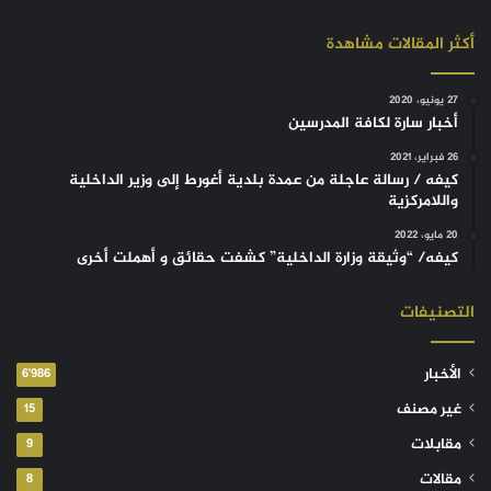
أكثر المقالات مشاهدة
27 يونيو، 2020
أخبار سارة لكافة المدرسين
26 فبراير، 2021
كيفه / رسالة عاجلة من عمدة بلدية أغورط إلى وزير الداخلية
واللامركزية
20 مايو، 2022
كيفه/ “وثيقة وزارة الداخلية” كشفت حقائق و أهملت أخرى
التصنيفات
الأخبار
6٬986
غير مصنف
15
مقابلات
9
مقالات
8