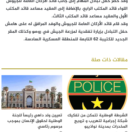
وقد حضر حفل تبادل المهام إلى جانب قائد الأركان العامة للجيوش
اللواء قائد المكتب الرابع، بالإضافة إلى العقيد مساعد قائد المكتب
الأول والعقيد مساعد قائد المكتب الثالث.
وقد قام قائد الأركان العامة للجيوش والوفد المرافق له على هامش
حفل التبادل بزيارة تفقدية لمزرعة الجيش في روصو وكذلك المقر
الجديد للكتيبة 62 التابعة للمنطقة العسكرية السادسة.
مقالات ذات صلة
الشرطة الوطنية تتمكن من تفكيك
تعيين ولد داهي رئيساً للجنة
شبكة إجرامية لتهريب و ترويج
الوطنية لحقوق الإنسان بموجب
المخدرات بمدينة نواذيبو
مرسوم رئاسي