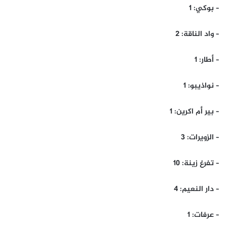
– بوكي: 1
– واد الناقة: 2
– أطار: 1
– نواذيبو: 1
– بير أم اكرين: 1
– الزويرات: 3
– تفرغ زينة: 10
– دار النعيم: 4
– عرفات: 1