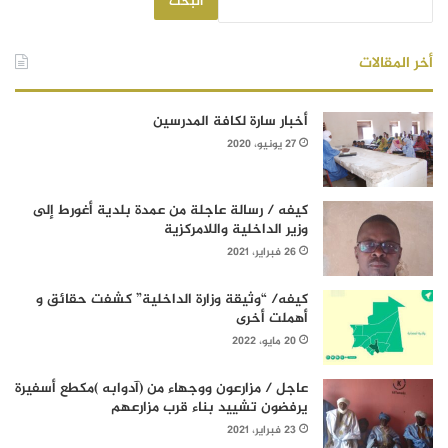
البحث
أخر المقالات
أخبار سارة لكافة المدرسين
27 يونيو، 2020
كيفه / رسالة عاجلة من عمدة بلدية أغورط إلى
وزير الداخلية واللامركزية
26 فبراير، 2021
كيفه/ “وثيقة وزارة الداخلية” كشفت حقائق و
أهملت أخرى
20 مايو، 2022
عاجل / مزارعون ووجهاء من (آدوابه )مكطع أسفيرة
يرفضون تشييد بناء قرب مزارعهم
23 فبراير، 2021