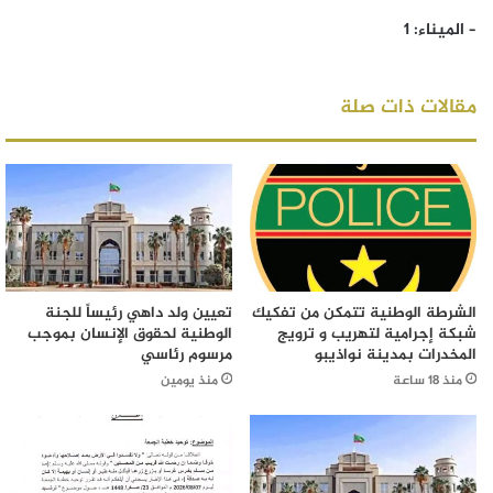
– الميناء: 1
مقالات ذات صلة
الشرطة الوطنية تتمكن من تفكيك
تعيين ولد داهي رئيساً للجنة
شبكة إجرامية لتهريب و ترويج
الوطنية لحقوق الإنسان بموجب
المخدرات بمدينة نواذيبو
مرسوم رئاسي
منذ 18 ساعة
منذ يومين