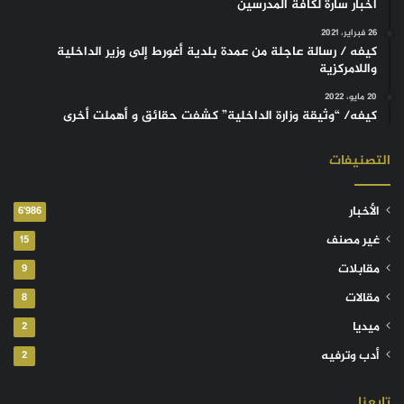
أخبار سارة لكافة المدرسين
26 فبراير، 2021
كيفه / رسالة عاجلة من عمدة بلدية أغورط إلى وزير الداخلية
واللامركزية
20 مايو، 2022
كيفه/ “وثيقة وزارة الداخلية” كشفت حقائق و أهملت أخرى
التصنيفات
الأخبار
6٬986
غير مصنف
15
مقابلات
9
مقالات
8
ميديا
2
أدب وترفيه
2
تابعنا