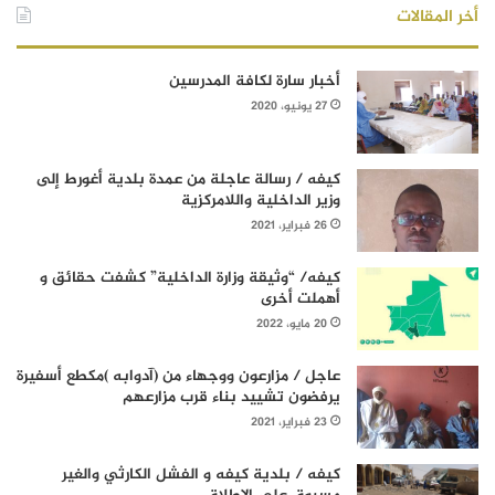
أخر المقالات
أخبار سارة لكافة المدرسين
27 يونيو، 2020
كيفه / رسالة عاجلة من عمدة بلدية أغورط إلى
وزير الداخلية واللامركزية
26 فبراير، 2021
كيفه/ “وثيقة وزارة الداخلية” كشفت حقائق و
أهملت أخرى
20 مايو، 2022
عاجل / مزارعون ووجهاء من (آدوابه )مكطع أسفيرة
يرفضون تشييد بناء قرب مزارعهم
23 فبراير، 2021
كيفه / بلدية كيفه و الفشل الكارثي والغير