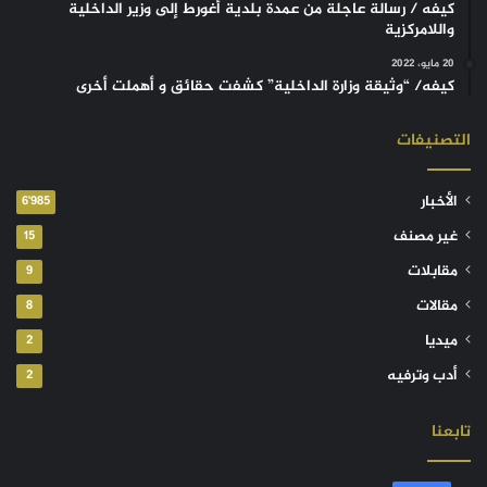
كيفه / رسالة عاجلة من عمدة بلدية أغورط إلى وزير الداخلية
واللامركزية
20 مايو، 2022
كيفه/ “وثيقة وزارة الداخلية” كشفت حقائق و أهملت أخرى
التصنيفات
الأخبار
6٬985
غير مصنف
15
مقابلات
9
مقالات
8
ميديا
2
أدب وترفيه
2
تابعنا