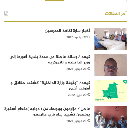
أخر المقالات
أخبار سارة لكافة المدرسين
27 يونيو، 2020
كيفه / رسالة عاجلة من عمدة بلدية أغورط إلى
وزير الداخلية واللامركزية
26 فبراير، 2021
كيفه/ “وثيقة وزارة الداخلية” كشفت حقائق و
أهملت أخرى
20 مايو، 2022
عاجل / مزارعون ووجهاء من (آدوابه )مكطع أسفيرة
يرفضون تشييد بناء قرب مزارعهم
23 فبراير، 2021