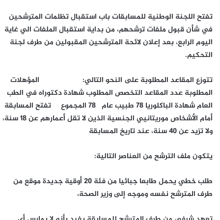
تفتح اللجنة الوطنية للمسابقات باب استقبال تظلمات المترشحين
في شأن قبول ملفات ترشحهم، من بداية استقبال الملفات الي غاية
اليوم الرابع، بعد إعلان لائحة المترشحين المقبولين من طرف لجنة
التحكيم.
تتوزع المقاعد المطلوبة على النحو التالي: المؤهلات
المطلوبة عدد المقاعد التخصص المطلوب شهادة دكتوراه في الطب
العام شهادة الباكلوريا 78 طبيب عام 78 المجموع تفتح المسابقة
أمام الأشخاص موريتانيي الجنسية الذين لا تقل أعمارهم عن 18 سنة،
ولا تزيد عن 40 سنة، عند تاريخ المسابقة
يتكون ملف الترشح من العناصر التالية:
طلب خطي يحمل طابعا جبائيا من فئة 20 أوقية جديدة موقع من
طرف المترشح نفسه وموجه إلى وزير الصحة،
تعهد شرفي من طرف المترشح للمسابقة يفيد بأنه لا يمارس أي