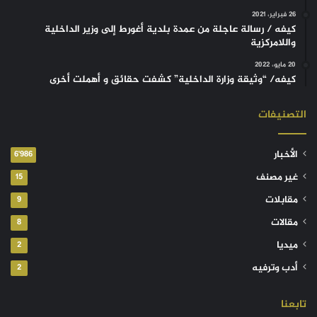
26 فبراير، 2021
كيفه / رسالة عاجلة من عمدة بلدية أغورط إلى وزير الداخلية
واللامركزية
20 مايو، 2022
كيفه/ “وثيقة وزارة الداخلية” كشفت حقائق و أهملت أخرى
التصنيفات
الأخبار
6٬986
غير مصنف
15
مقابلات
9
مقالات
8
ميديا
2
أدب وترفيه
2
تابعنا