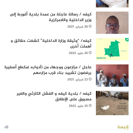
كيفه / رسالة عاجلة من عمدة بلدية أغورط إلى
وزير الداخلية واللامركزية
26 فبراير، 2021
كيفه/ “وثيقة وزارة الداخلية” كشفت حقائق و
أهملت أخرى
20 مايو، 2022
عاجل / مزارعون ووجهاء من (آدوابه )مكطع أسفيرة
يرفضون تشييد بناء قرب مزارعهم
23 فبراير، 2021
كيفه / بلدية كيفه و الفشل الكارثي والغير
مسبوق على الإطلاق
25 مايو، 2022
إتبعنا