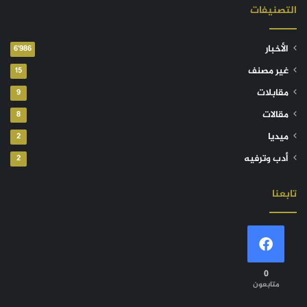
التصنيفات
الأخبار
6٬986
غير مصنف
15
مقابلات
9
مقالات
8
ميديا
2
أدب وترفيه
2
تابعنا
0
متابعون