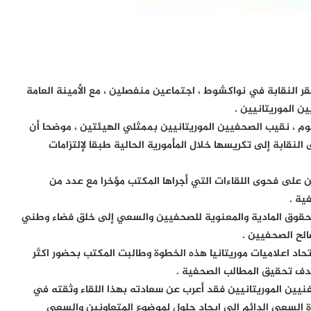
قر النقابة في نواكشوط ، اجتماعين منفصلين ، مع الأمينة العامة
ن الموريتانيين .
وم ، نقيب الصحفيين الموريتانيين بممثلي الهيئتين ، موضحا أن
لنقابة إلى تكريسها خلال المأمورية الحالية طبقا لإلتزامات
ن على فحوى اللقاءات التي أجراها المكتب مؤخرا مع عدد من
ية .
الحقوق المادية والمعنوية للصحفيين والسعي إلى خلق فضاء وطني
لح الصحفيين .
تحاد اعلاميات موريتانيا هذه الخطوة وطالبت المكتب بحضور اكثر
دف تحقيق المطالب الصحفية .
نيين الموريتانيين فقد أعرب عن سعادته بهذا اللقاء وثقته في
ة السعي الدائم إلى إيجاد حلول لموضوع المتعاونين والسعي