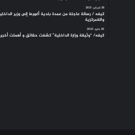
26 فبراير، 2021
كيفه / رسالة عاجلة من عمدة بلدية أغورط إلى وزير الداخلي
واللامركزية
20 مايو، 2022
كيفه/ “وثيقة وزارة الداخلية” كشفت حقائق و أهملت أخرى