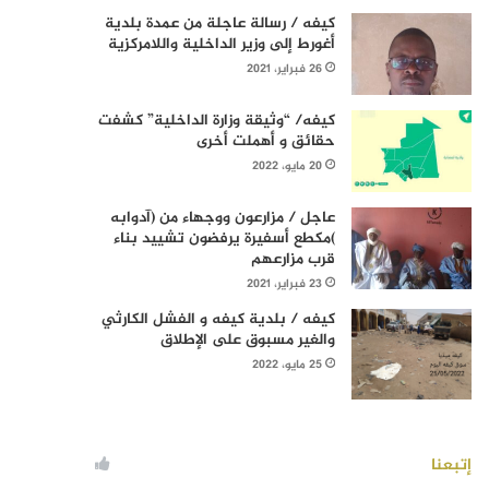
كيفه / رسالة عاجلة من عمدة بلدية
أغورط إلى وزير الداخلية واللامركزية
26 فبراير، 2021
كيفه/ “وثيقة وزارة الداخلية” كشفت
حقائق و أهملت أخرى
20 مايو، 2022
عاجل / مزارعون ووجهاء من (آدوابه
)مكطع أسفيرة يرفضون تشييد بناء
قرب مزارعهم
23 فبراير، 2021
كيفه / بلدية كيفه و الفشل الكارثي
والغير مسبوق على الإطلاق
25 مايو، 2022
إتبعنا