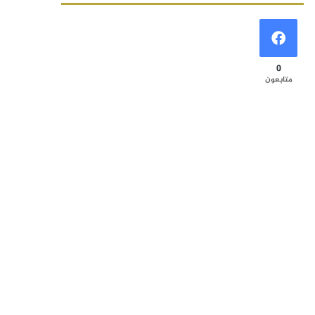
0
متابعون