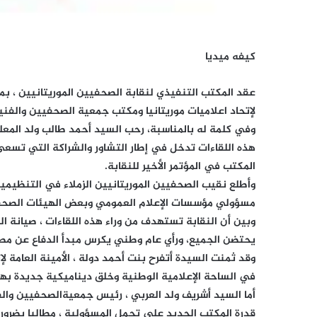
كيفه ميديا
عقد المكتب التنفيذي لنقابة الصحفيين الموريتانيين ، بم
لإتحاد اعلاميات موريتانيا ومكتب جمعية الصحفيين والفنيي
وفي كلمة له بالمناسبة، رحب السيد أحمد طالب ولد المعل
هذه اللقاءات تدخل في إطار التشاور والشراكة التي تسعى ا
المكتب في المؤتمر الأخير للنقابة.
وأطلع نقيب الصحفيين الموريتانيين الزملاء في التنظيمي
مسؤولي مؤسسات الإعلام العمومي وبعض الهيئات الصحف
وبين أن النقابة تستهدف من وراء هذه اللقاءات ، صيانة 
يحتضن الجميع، ورأي عام وطني يكرس مبدأ الدفاع عن مصا
وقد ثمنت السيدة أتفرح بنت أحمد دولة ، الأمينة العامة لإ
في الساحة الإعلامية الوطنية وخلق ديناميكية جديدة به
أما السيد أشريف ولد العربي ، رئيس جمعيةالصحفيين والف
قدرة المكتب الجديد على تحمل المسؤولية ، مطالبا بضرور