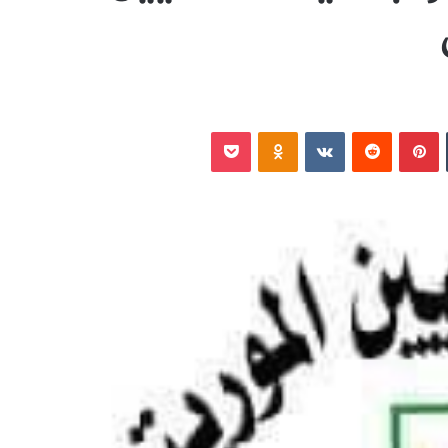
‏Tumblr
بينتيريست
‏Reddit
‏VKontakte
Odnoklassniki
بوكيت