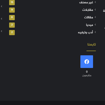
غير مصنف
15
مقابلات
9
ة
مقالات
8
ميديا
2
أدب وترفيه
2
تابعنا
0
متابعون