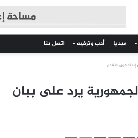
ميديا
أدب وترفيه
اتصل بنا
 إتحاد قوى التقدم
لجمهورية يرد على ببان
‏Tumblr
بينتيريست
‏Reddit
‏VKontakte
Odnoklassniki
بوكيت