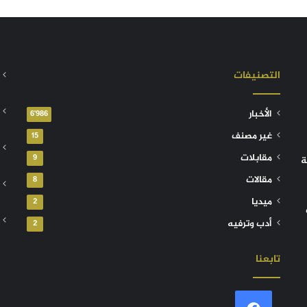
التصنيفات
الأخبار
6٬986
غير مصنف
15
مقابلات
9
ة
مقالات
8
ميديا
2
أدب وترفيه
2
تابعنا