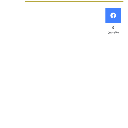
0
متابعون