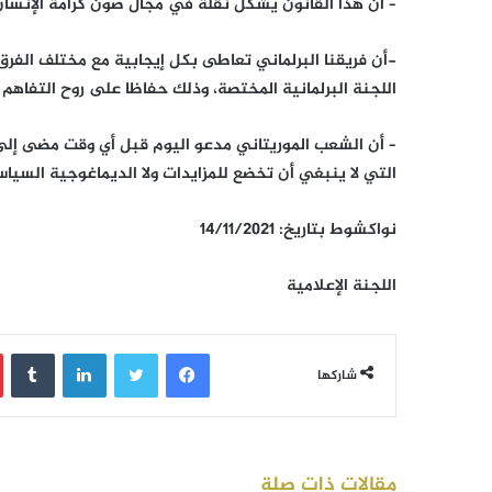
– أن هذا القانون يشكل نقلة في مجال صون كرامة الإنسان 
-أن فريقنا البرلماني تعاطى بكل إيجابية مع مختلف الفرق 
اللجنة البرلمانية المختصة، وذلك حفاظا على روح التفاهم 
– أن الشعب الموريتاني مدعو اليوم قبل أي وقت مضى إلى
التي لا ينبغي أن تخضع للمزايدات ولا الديماغوجية السياس
نواكشوط بتاريخ: 14/11/2021
اللجنة الإعلامية
فيسبوك
تويتر
لينكدإن
‏Tumblr
شاركها
مقالات ذات صلة