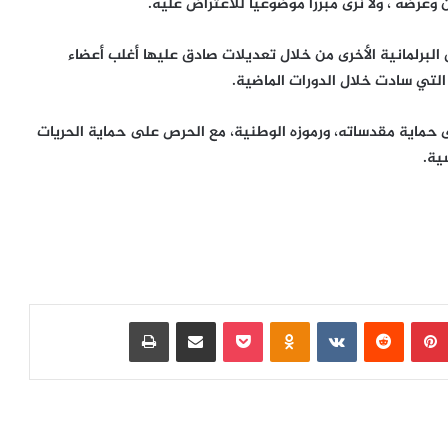
وعرضه ، ولا نرى مبررا موضوعيا للاعتراض عليه.
البرلمانية الأخرى من خلال تعديلات صادق عليها أغلب أعضاء
التي سادت خلال الدورات الماضية.
 حماية مقدساته، ورموزه الوطنية، مع الحرص على حماية الحريات
ية.
بينتيريست
‏Reddit
‏VKontakte
Odnoklassniki
بوكيت
مشاركة عبر البريد
طباعة