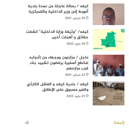
كيفه / رسالة عاجلة من عمدة بلدية
أغورط إلى وزير الداخلية واللامركزية
26 فبراير، 2021
كيفه/ “وثيقة وزارة الداخلية” كشفت
حقائق و أهملت أخرى
20 مايو، 2022
عاجل / مزارعون ووجهاء من (آدوابه
)مكطع أسفيرة يرفضون تشييد بناء
قرب مزارعهم
23 فبراير، 2021
كيفه / بلدية كيفه و الفشل الكارثي
والغير مسبوق على الإطلاق
25 مايو، 2022
إتبعنا