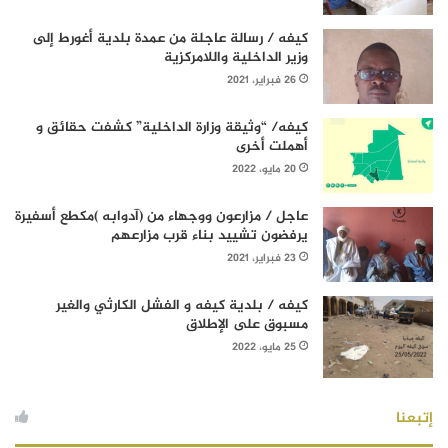
كيفه / رسالة عاجلة من عمدة بلدية أغورط إلى
وزير الداخلية واللامركزية
26 فبراير، 2021
كيفه/ “وثيقة وزارة الداخلية” كشفت حقائق و
أهملت أخرى
20 مايو، 2022
عاجل / مزارعون ووجهاء من (آدوابه )مكطع أسفيرة
يرفضون تشييد بناء قرب مزارعهم
23 فبراير، 2021
كيفه / بلدية كيفه و الفشل الكارثي والغير
مسبوق على الإطلاق
25 مايو، 2022
إتبعنا