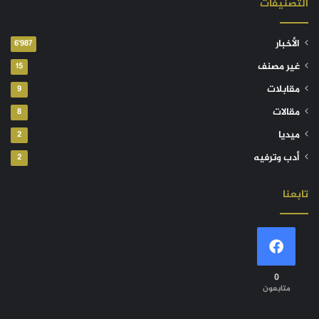
التصنيفات
الأخبار
6٬987
غير مصنف
15
مقابلات
9
مقالات
8
ميديا
2
أدب وترفيه
2
تابعنا
0
متابعون