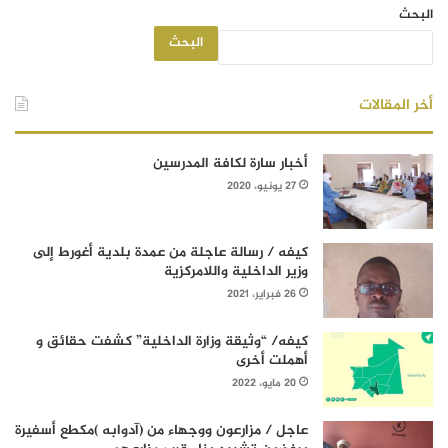
البحث
البحث
أخر المقالات
أخبار سارة لكافة المدرسين
27 يونيو، 2020
كيفه / رسالة عاجلة من عمدة بلدية أغورط إلى
وزير الداخلية واللامركزية
26 فبراير، 2021
كيفه/ “وثيقة وزارة الداخلية” كشفت حقائق و
أهملت أخرى
20 مايو، 2022
عاجل / مزارعون ووجهاء من (آدوابه )مكطع أسفيرة