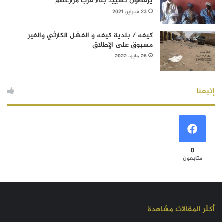
يرفضون تشييد بناء قرب مزارعهم
23 فبراير، 2021
كيفه / بلدية كيفه و الفشل الكارثي والغير
مسبوق على الإطلاق
25 مايو، 2022
إتبعنا
0
متابعون
أكثر المقالات مشاهدة