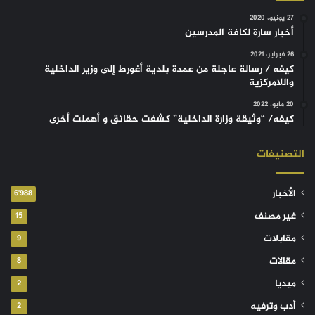
27 يونيو، 2020
أخبار سارة لكافة المدرسين
26 فبراير، 2021
كيفه / رسالة عاجلة من عمدة بلدية أغورط إلى وزير الداخلية
واللامركزية
20 مايو، 2022
كيفه/ “وثيقة وزارة الداخلية” كشفت حقائق و أهملت أخرى
التصنيفات
الأخبار
6٬988
غير مصنف
15
مقابلات
9
مقالات
8
ميديا
2
أدب وترفيه
2