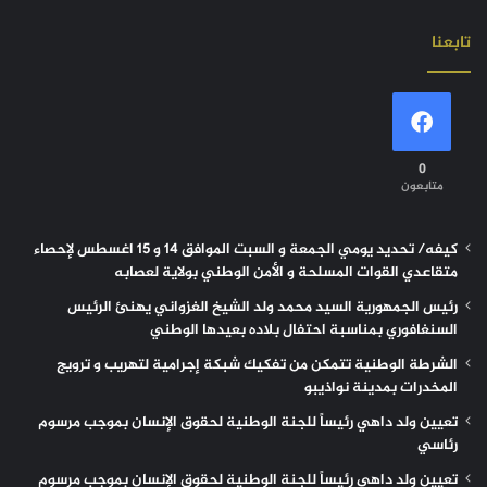
تابعنا
0
متابعون
كيفه/ تحديد يومي الجمعة و السبت الموافق 14 و 15 اغسطس لإحصاء
متقاعدي القوات المسلحة و الأمن الوطني بولاية لعصابه
رئيس الجمهورية السيد محمد ولد الشيخ الغزواني يهنئ الرئيس
السنغافوري بمناسبة احتفال بلاده بعيدها الوطني
الشرطة الوطنية تتمكن من تفكيك شبكة إجرامية لتهريب و ترويج
المخدرات بمدينة نواذيبو
تعيين ولد داهي رئيساً للجنة الوطنية لحقوق الإنسان بموجب مرسوم
رئاسي
تعيين ولد داهي رئيساً للجنة الوطنية لحقوق الإنسان بموجب مرسوم