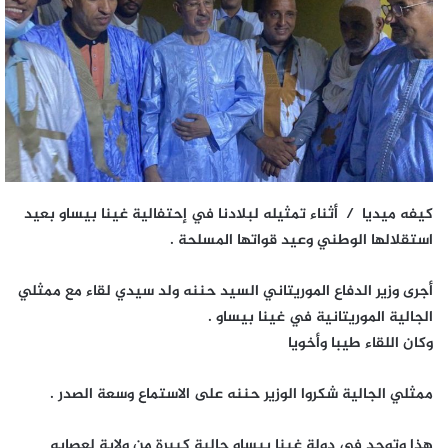
كيفه ميديا / أثناء تمثيله لبلادنا في إحتفالية غينا بيساو بعيد
استقلالها الوطني وعيد قواتها المسلحة .
أجرى وزير الدفاع الموريتاني السيد حننه ولد سيدي لقاء مع ممثلي
الجالية الموريتانية في غينا بيساو .
وكان اللقاء طيبا وأخويا
ممثلي الجالية شكروا الوزير حننه على الاستماع وسعة الصدر .
هذا وتوجد في دولة غينا بيساو جالية كبيرة من ولاية لعصابه